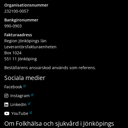
Organisationsnummer
232100-0057
Bankgironummer
990-0903
Fakturaadress
Region Jönköpings län
Leverantörsfakturaenheten
Box 1024
551 11 Jönköping
Beställarens ansvarskod används som referens.
Sociala medier
L
Facebook
ä
L
Instagram
n
ä
L
LinkedIn
k
n
ä
t
L
YouTube
k
n
i
ä
t
Om Folkhälsa och sjukvård i Jönköpings
k
l
n
i