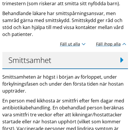
trimestern (som riskerar att smitta sitt nyfödda barn).
Behandlande läkare har smittspårningsansvar, men
samråd gärna med smittskydd. Smittskydd ger råd och
stöd och kan hjälpa till med vissa kontakter mellan vård
och patienter.
Fäll ut alla
Fäll ihop alla
Smittsamhet
Smittsamheten är högst i början av förloppet, under
förkylningsfasen och under den första tiden när hostan
uppträder.
En person med kikhosta är smittfri efter fem dagar med
antibiotikabehandling. En obehandlad person beräknas
vara smittfri tre veckor efter att kikningar/hostattacker
startade eller när hostan upphört (vilket som kommer
först). Vaccinerade personer med lindriga symtom är