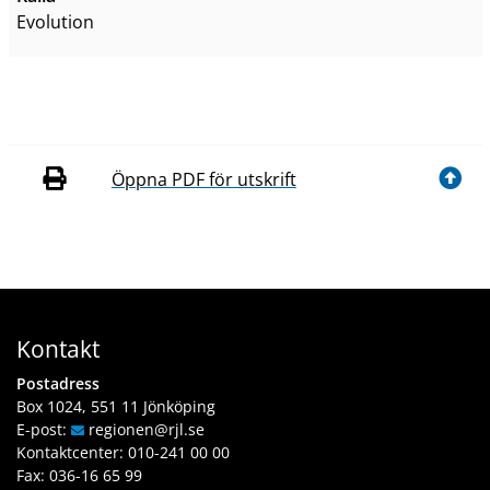
Evolution
Öppna PDF för utskrift
Kontakt
Postadress
Box 1024, 551 11 Jönköping
E-post:
regionen
@rjl
.se
Kontaktcenter:
010-241 00 00
Fax: 036-16 65 99