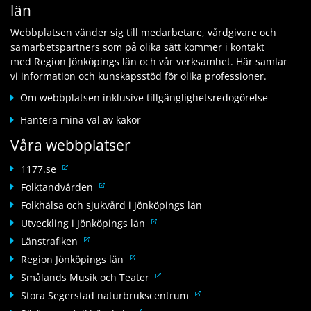
t
l
län
k
l
i
a
t
l
l
n
Webbplatsen vänder sig till medarbetare, vårdgivare och
i
a
l
n
samarbetspartners som på olika sätt kommer i kontakt
l
n
a
a
med Region Jönköpings län och vår verksamhet. Här samlar
l
n
n
n
vi information och kunskapsstöd för olika professioner.
a
a
n
w
n
n
Om webbplatsen inklusive tillgänglighetsredogörelse
a
e
n
w
n
b
Hantera mina val av kakor
a
e
w
b
n
b
Våra webbplatser
e
p
w
b
b
l
e
L
p
1177.se
b
a
b
ä
l
L
Folktandvården
p
t
b
n
a
ä
l
Folkhälsa och sjukvård i Jönköpings län
s
p
k
t
n
a
L
Utveckling i Jönköpings län
l
t
s
k
t
ä
L
a
Länstrafiken
i
t
s
n
ä
t
l
L
Region Jönköpings län
i
k
n
s
l
ä
l
L
Smålands Musik och Teater
t
k
a
n
l
ä
L
Stora Segerstad naturbrukscentrum
i
t
n
k
a
n
ä
l