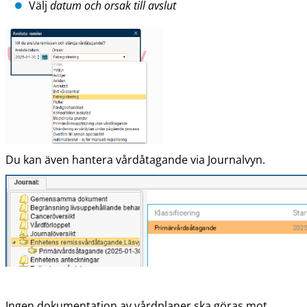
Välj
datum och orsak till avslut
Du kan även hantera vårdåtagande via Journalvyn.
Ingen dokumentation av vårdplaner ska göras mot