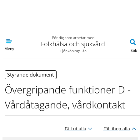
Navigera till sidans huvudinnehåll
För dig som arbetar med
Folkhälsa och sjukvård
Meny
Sök
i Jönköpings län
Styrande dokument
Övergripande funktioner D -
Vårdåtagande, vårdkontakt
Fäll ut alla
Fäll ihop alla