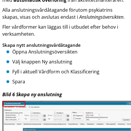
med
automatisk överföring
från aktivitetshanteraren.
Alla anslutningsvårdåtagande förutom psykiatrins
skapas, visas och avslutas endast i
Anslutningsöversikten
.
Fler vårdformer kan läggas till i utbudet efter behov i
verksamheten.
Skapa nytt anslutningsvårdåtagande
Öppna Anslutningsöversikten
Välj knappen Ny anslutning
Fyll i aktuell Vårdform och Klassificering
Spara
Bild
6
Skapa ny anslutning