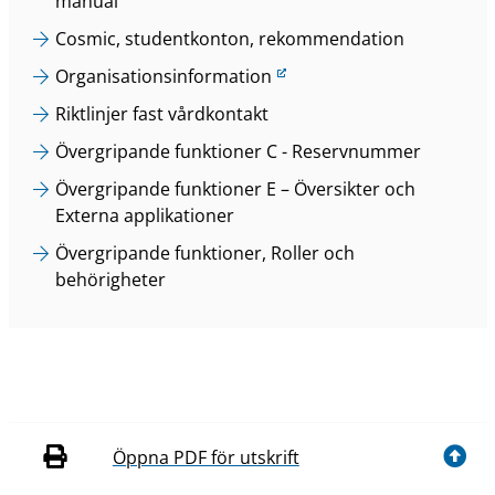
manual
Cosmic, studentkonton, rekommendation
L
Organisationsinformation
ä
Riktlinjer fast vårdkontakt
n
Övergripande funktioner C - Reservnummer
k
t
Övergripande funktioner E – Översikter och
i
Externa applikationer
l
Övergripande funktioner, Roller och
l
behörigheter
a
n
n
a
n
w
e
Öppna PDF för utskrift
b