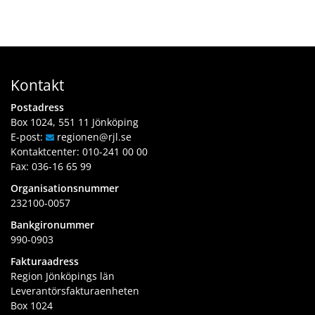
b
p
l
a
t
Kontakt
s
Postadress
Box 1024, 551 11 Jönköping
E-post:
regionen
@rjl
.se
Kontaktcenter:
010-241 00 00
Fax: 036-16 65 99
Organisationsnummer
232100-0057
Bankgironummer
990-0903
Fakturaadress
Region Jönköpings län
Leverantörsfakturaenheten
Box 1024