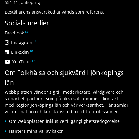
551 11 Jönköping
Beställarens ansvarskod används som referens.
Sociala medier
L
Facebook
ä
L
Instagram
n
ä
L
LinkedIn
k
n
ä
t
L
YouTube
k
n
i
ä
t
Om Folkhälsa och sjukvård i Jönköpings
k
l
n
i
t
l
län
k
l
i
a
t
l
l
n
Webbplatsen vänder sig till medarbetare, vårdgivare och
i
a
l
n
samarbetspartners som på olika sätt kommer i kontakt
l
n
a
a
med Region Jönköpings län och vår verksamhet. Här samlar
l
n
n
n
vi information och kunskapsstöd för olika professioner.
a
a
n
w
n
n
Om webbplatsen inklusive tillgänglighetsredogörelse
a
e
n
w
n
b
Hantera mina val av kakor
a
e
w
b