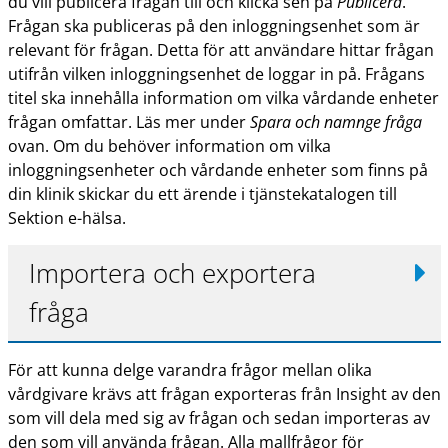
du vill publicera frågan till och klicka sen på
Publicera
.
a
Frågan ska publiceras på den inloggningsenhet som är
n
relevant för frågan. Detta för att användare hittar frågan
w
utifrån vilken inloggningsenhet de loggar in på. Frågans
e
titel ska innehålla information om vilka vårdande enheter
b
frågan omfattar. Läs mer under
Spara och namnge fråga
b
ovan. Om du behöver information om vilka
p
inloggningsenheter och vårdande enheter som finns på
l
din klinik skickar du ett ärende i tjänstekatalogen till
a
Sektion e-hälsa.
t
s
Importera och exportera
fråga
För att kunna delge varandra frågor mellan olika
vårdgivare krävs att frågan exporteras från Insight av den
som vill dela med sig av frågan och sedan importeras av
den som vill använda frågan. Alla mallfrågor för