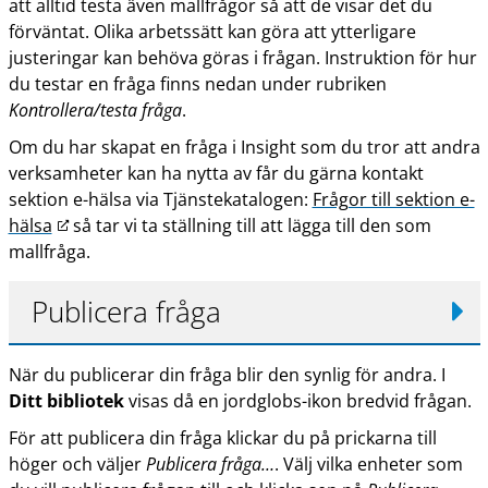
att alltid testa även mallfrågor så att de visar det du
förväntat. Olika arbetssätt kan göra att ytterligare
justeringar kan behöva göras i frågan. Instruktion för hur
du testar en fråga finns nedan under rubriken
Kontrollera/testa fråga
.
Om du har skapat en fråga i Insight som du tror att andra
verksamheter kan ha nytta av får du gärna kontakt
sektion e-hälsa via Tjänstekatalogen:
Frågor till sektion e-
L
hälsa
så tar vi ta ställning till att lägga till den som
ä
mallfråga.
n
k
Publicera fråga
t
i
När du publicerar din fråga blir den synlig för andra. I
l
Ditt bibliotek
visas då en jordglobs-ikon bredvid frågan.
l
a
För att publicera din fråga klickar du på prickarna till
n
höger och väljer
Publicera fråga…
. Välj vilka enheter som
n