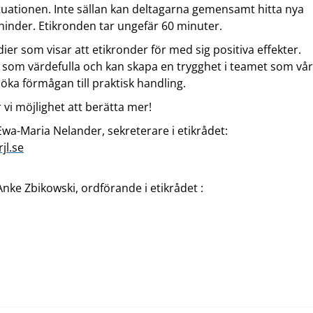
ituationen. Inte sällan kan deltagarna gemensamt hitta nya
r hinder. Etikronden tar ungefär 60 minuter.
ier som visar att etikronder för med sig positiva effekter.
a som värdefulla och kan skapa en trygghet i teamet som vå
öka förmågan till praktisk handling.
r vi möjlighet att berätta mer!
Ewa-Maria Nelander, sekreterare i etikrådet:
jl
.se
nke Zbikowski, ordförande i etikrådet :