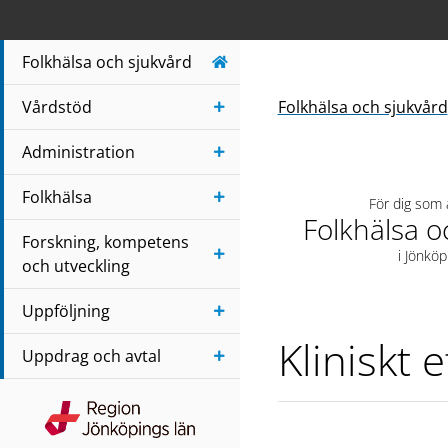
Navigera till sidans huvudinnehåll
Folkhälsa och sjukvård
Vårdstöd
Folkhälsa och sjukvård
Administration
Folkhälsa
För dig som
Folkhälsa o
Forskning, kompetens
i Jönköp
och utveckling
Uppföljning
Kliniskt 
Uppdrag och avtal
Region Jönköpings län