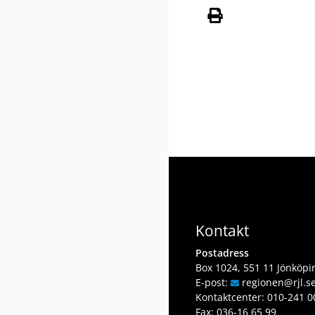
Kontakt
Postadress
Box 1024, 551 11 Jönköpi
E-post:
regionen
@rjl
.s
Kontaktcenter:
010-241 0
Fax: 036-16 65 99