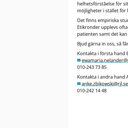
helhetsförståelse för s
möjligheter i stället fö
Det finns empiriska stud
Etikronder upplevs oft
patienten samt det kan 
Bjud gärna in oss, så få
Kontakta i första hand 
ewamaria
.nelander
@r
010-243 73 85
Kontakta i andra hand A
anke
.zbikowski
@rjl
.se
010-242 14 48