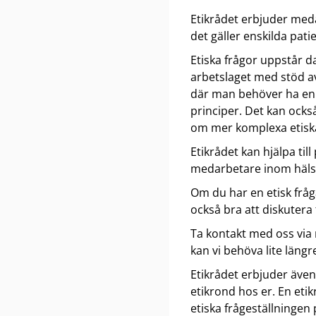
Etikrådet erbjuder meda
det gäller enskilda pat
Etiska frågor uppstår d
arbetslaget med stöd av 
där man behöver ha en 
principer. Det kan ocks
om mer komplexa etiska
Etikrådet kan hjälpa till
medarbetare inom häls
Om du har en etisk frå
också bra att diskutera 
Ta kontakt med oss via 
kan vi behöva lite längr
Etikrådet erbjuder även
etikrond hos er. En eti
etiska frågeställningen