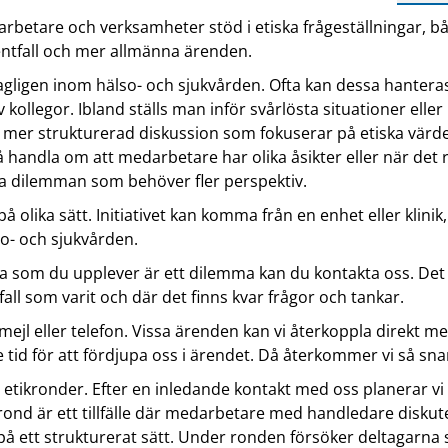
rbetare och verksamheter stöd i etiska frågeställningar, b
ientfall och mer allmänna ärenden.
agligen inom hälso- och sjukvården. Ofta kan dessa hanter
kollegor. Ibland ställs man inför svårlösta situationer eller
mer strukturerad diskussion som fokuserar på etiska värd
å handla om att medarbetare har olika åsikter eller när det r
 dilemman som behöver fler perspektiv.
 på olika sätt. Initiativet kan komma från en enhet eller klinik,
o- och sjukvården.
ga som du upplever är ett dilemma kan du kontakta oss. Det
fall som varit och där det finns kvar frågor och tankar.
mejl eller telefon. Vissa ärenden kan vi återkoppla direkt m
e tid för att fördjupa oss i ärendet. Då återkommer vi så snar
 etikronder. Efter en inledande kontakt med oss planerar vi
krond är ett tillfälle där medarbetare med handledare disku
 på ett strukturerat sätt. Under ronden försöker deltagarna