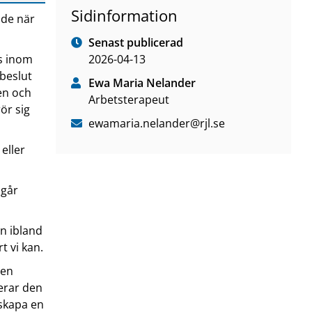
Sidinformation
åde när
Senast publicerad
as inom
2026-04-13
 beslut
Ewa Maria Nelander
en och
Arbetsterapeut
ör sig
ewamaria
.nelander
@rjl
.se
 eller
 går
en ibland
t vi kan.
 en
terar den
 skapa en