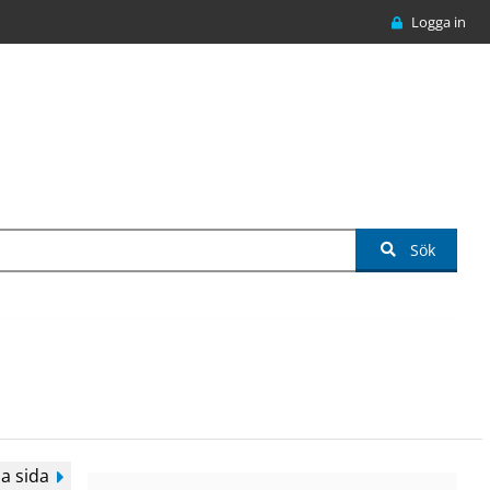
Logga in
Sök
a sida