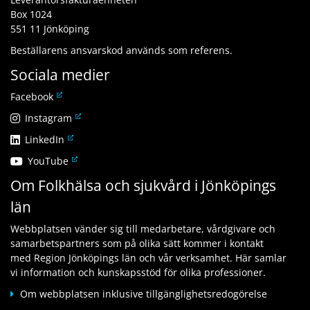
Box 1024
551 11 Jönköping
Beställarens ansvarskod används som referens.
Sociala medier
L
Facebook
ä
L
Instagram
n
ä
L
LinkedIn
k
n
ä
t
L
YouTube
k
n
i
ä
t
Om Folkhälsa och sjukvård i Jönköpings
k
l
n
i
t
l
län
k
l
i
a
t
l
l
n
Webbplatsen vänder sig till medarbetare, vårdgivare och
i
a
l
n
samarbetspartners som på olika sätt kommer i kontakt
l
n
a
a
med Region Jönköpings län och vår verksamhet. Här samlar
l
n
n
n
vi information och kunskapsstöd för olika professioner.
a
a
n
w
n
n
Om webbplatsen inklusive tillgänglighetsredogörelse
a
e
n
w