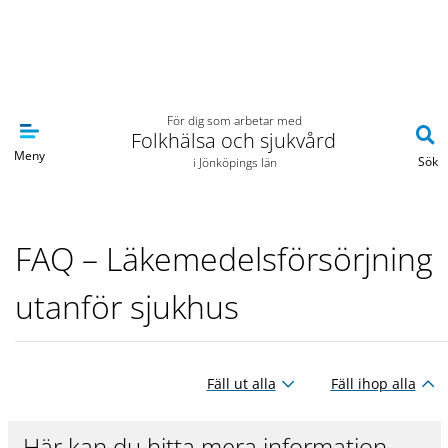
Navigera till sidans huvudinnehåll
För dig som arbetar med
Folkhälsa och sjukvård
Meny
Sök
i Jönköpings län
FAQ – Läkemedelsförsörjning
utanför sjukhus
Fäll ut alla
Fäll ihop alla
Här kan du hitta mera information