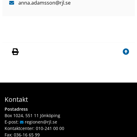
anna
.adamsson
@rjl
.se
Kontakt
Postadress
Box 1024, 551 11 Jönköping
E-post:
regionen
@rjl
.se
Kontaktcenter:
010-241 00 00
Fax: 036-16 65 99