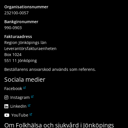
Organisationsnummer
232100-0057
Bankgironummer
990-0903
Fakturaadress
Region Jönköpings län
Leverantörsfakturaenheten
Box 1024
551 11 Jönköping
Beställarens ansvarskod används som referens.
Sociala medier
L
Facebook
ä
L
Instagram
n
ä
L
LinkedIn
k
n
ä
t
L
YouTube
k
n
i
ä
t
Om Folkhälsa och sjukvård i Jönköpings
k
l
n
i