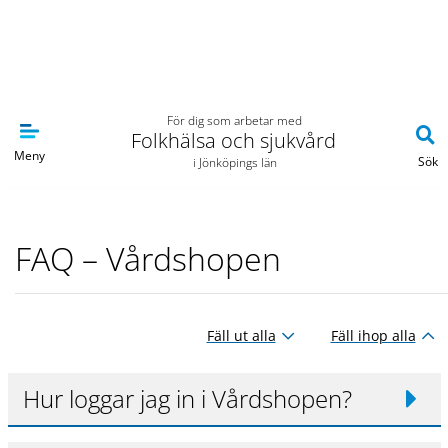
Navigera till sidans huvudinnehåll
För dig som arbetar med
Folkhälsa och sjukvård
Meny
Sök
i Jönköpings län
FAQ – Vårdshopen
Fäll ut alla
Fäll ihop alla
Hur loggar jag in i Vårdshopen?