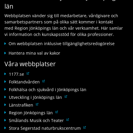
t
l
län
k
l
i
a
t
l
l
n
Webbplatsen vänder sig till medarbetare, vårdgivare och
i
a
l
n
samarbetspartners som på olika sätt kommer i kontakt
l
n
a
a
med Region Jönköpings län och vår verksamhet. Här samlar
l
n
n
n
vi information och kunskapsstöd för olika professioner.
a
a
n
w
n
n
Om webbplatsen inklusive tillgänglighetsredogörelse
a
e
n
w
n
b
Hantera mina val av kakor
a
e
w
b
n
b
Våra webbplatser
e
p
w
b
b
l
e
L
p
1177.se
b
a
b
ä
l
L
Folktandvården
p
t
b
n
a
ä
l
Folkhälsa och sjukvård i Jönköpings län
s
p
k
t
n
a
L
Utveckling i Jönköpings län
l
t
s
k
t
ä
L
a
Länstrafiken
i
t
s
n
ä
t
l
L
Region Jönköpings län
i
k
n
s
l
ä
l
L
Smålands Musik och Teater
t
k
a
n
l
ä
L
Stora Segerstad naturbrukscentrum
i
t
n
k
a
n