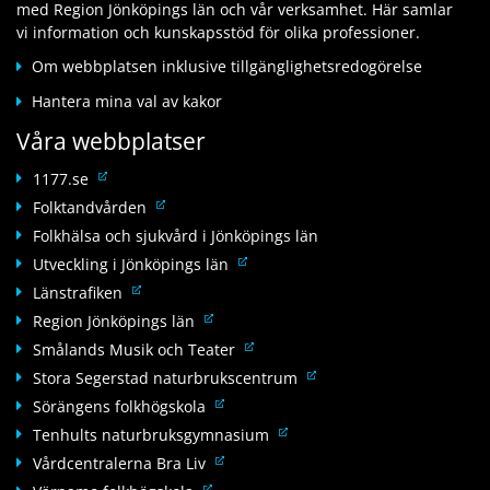
a
a
med Region Jönköpings län och vår verksamhet. Här samlar
l
n
n
n
vi information och kunskapsstöd för olika professioner.
a
a
n
w
n
n
Om webbplatsen inklusive tillgänglighetsredogörelse
a
e
n
w
n
b
Hantera mina val av kakor
a
e
w
b
n
b
Våra webbplatser
e
p
w
b
b
l
e
L
p
1177.se
b
a
b
ä
l
L
Folktandvården
p
t
b
n
a
ä
l
Folkhälsa och sjukvård i Jönköpings län
s
p
k
t
n
a
L
Utveckling i Jönköpings län
l
t
s
k
t
ä
L
a
Länstrafiken
i
t
s
n
ä
t
l
L
Region Jönköpings län
i
k
n
s
l
ä
l
L
Smålands Musik och Teater
t
k
a
n
l
ä
L
Stora Segerstad naturbrukscentrum
i
t
n
k
a
n
ä
l
L
Sörängens folkhögskola
i
n
t
n
k
n
l
ä
l
a
L
Tenhults naturbruksgymnasium
i
n
t
k
a
n
l
n
ä
l
a
L
Vårdcentralerna Bra Liv
i
t
n
k
a
w
n
l
n
ä
l