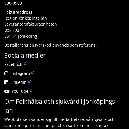
990-0903
Fakturaadress
Region Jönköpings län
Leverantörsfakturaenheten
Box 1024
551 11 Jönköping
Beställarens ansvarskod används som referens.
Sociala medier
L
Facebook
ä
L
Instagram
n
ä
L
LinkedIn
k
n
ä
t
L
YouTube
k
n
i
ä
t
Om Folkhälsa och sjukvård i Jönköpings
k
l
n
i
t
l
län
k
l
i
a
t
l
l
n
Webbplatsen vänder sig till medarbetare, vårdgivare och
i
a
l
n
samarbetspartners som på olika sätt kommer i kontakt
l
n