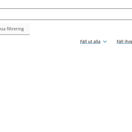
sa filtrering
Fäll ut alla
Fäll iho