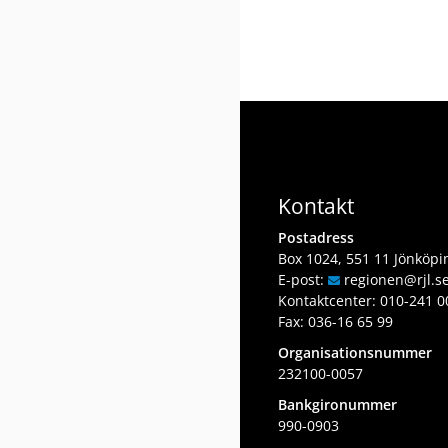
Kontakt
Postadress
Box 1024, 551 11 Jönköpi
E-post:
regionen
@rjl
.s
Kontaktcenter:
010-241 0
Fax: 036-16 65 99
Organisationsnummer
232100-0057
Bankgironummer
990-0903