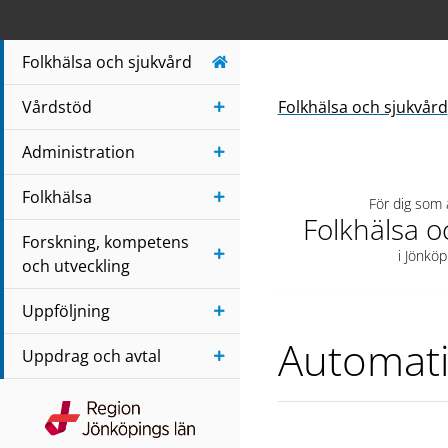
Navigera till sidans huvudinnehåll
Folkhälsa och sjukvård
Vårdstöd
Folkhälsa och sjukvård
Administration
Folkhälsa
För dig som
Folkhälsa o
Forskning, kompetens
i Jönköp
och utveckling
Uppföljning
Automati
Uppdrag och avtal
Region Jönköpings län