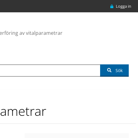
Logga in
rföring av vitalparametrar
Sök
rametrar