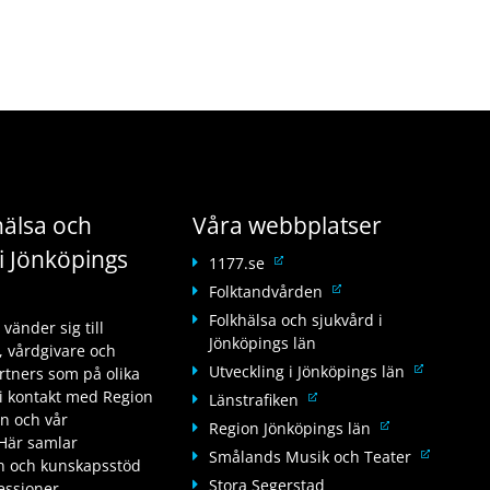
älsa och
Våra webbplatser
i Jönköpings
L
1177.se
ä
L
Folktandvården
n
ä
Folkhälsa och sjukvård i
änder sig till
k
n
Jönköpings län
 vårdgivare och
t
k
L
Utveckling i Jönköpings län
tners som på olika
i
t
ä
i kontakt med Region
L
Länstrafiken
l
i
n
än och vår
ä
l
L
Region Jönköpings län
l
k
Här samlar
n
a
ä
l
L
Smålands Musik och Teater
t
on och kunskapsstöd
k
n
n
a
ä
Stora Segerstad
i
fessioner.