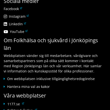
Sociala medier
L
Facebook
ä
L
Instagram
n
ä
L
LinkedIn
k
n
ä
t
L
YouTube
k
n
i
ä
t
Om Folkhälsa och sjukvård i Jönköpings
k
l
n
i
t
l
län
k
l
i
a
t
l
l
n
Webbplatsen vänder sig till medarbetare, vårdgivare och
i
a
l
n
samarbetspartners som på olika sätt kommer i kontakt
l
n
a
a
med Region Jönköpings län och vår verksamhet. Här samlar
l
n
n
n
vi information och kunskapsstöd för olika professioner.
a
a
n
w
n
n
Om webbplatsen inklusive tillgänglighetsredogörelse
a
e
n
w
n
b
Hantera mina val av kakor
a
e
w
b
n
b
Våra webbplatser
e
p
w
b
b
l
e
L
p
1177.se
b
a
b
ä
l