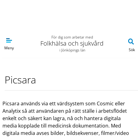
Navigera till sidans huvudinnehåll
För dig som arbetar med
Folkhälsa och sjukvård
Meny
Sök
i Jönköpings län
Picsara
Picsara används via ett värdsystem som Cosmic eller
Analytix så att användaren på rätt ställe i arbetsflödet
enkelt och säkert kan lagra, nå och hantera digitala
media kopplade till medicinsk dokumentation. Med
digitala media avses bilder, bildsekvenser, filmer/video