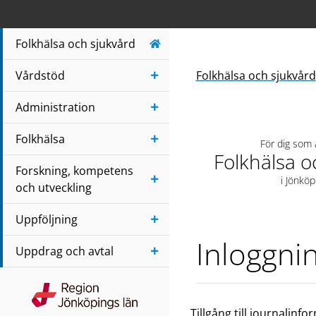
Navigera till sidans huvudinnehåll
Folkhälsa och sjukvård
Vårdstöd
Folkhälsa och sjukvård
Administration
Folkhälsa
För dig som
Folkhälsa o
Forskning, kompetens
i Jönköp
och utveckling
Uppföljning
Inloggni
Uppdrag och avtal
Region Jönköpings län
Tillgång till journalinf