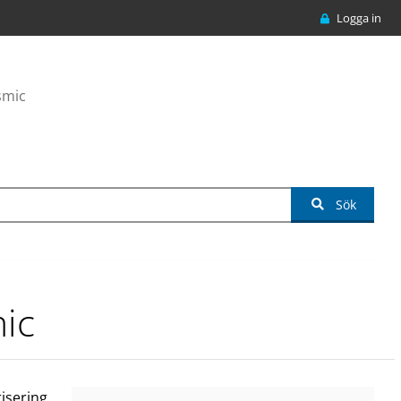
Logga in
smic
Sök
ic
isering.