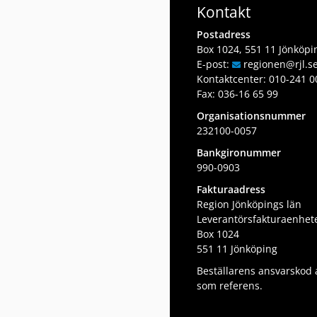
Kontakt
Postadress
Box 1024, 551 11 Jönköpi
E-post:
regionen
@rjl
.s
Kontaktcenter:
010-241 0
Fax: 036-16 65 99
Organisationsnummer
232100-0057
Bankgironummer
990-0903
Fakturaadress
Region Jönköpings län
Leverantörsfakturaenhet
Box 1024
551 11 Jönköping
Beställarens ansvarskod
som referens.