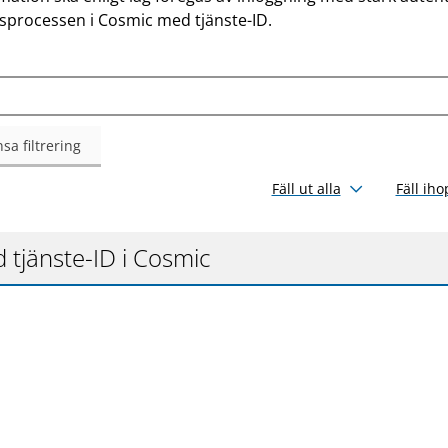
gsprocessen i Cosmic med tjänste-ID.
sa filtrering
Fäll ut alla
Fäll iho
 tjänste-ID i Cosmic