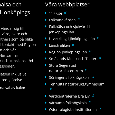
älsa och
Våra webbplatser
i Jönköpings
L
1177.se
ä
L
Folktandvården
n
ä
Folkhälsa och sjukvård i
änder sig till
k
n
Jönköpings län
 vårdgivare och
t
k
L
Utveckling i Jönköpings län
tners som på olika
i
t
ä
i kontakt med Region
L
Länstrafiken
l
i
n
än och vår
ä
l
L
Region Jönköpings län
l
k
Här samlar
n
a
ä
l
L
Smålands Musik och Teater
t
on och kunskapsstöd
k
n
n
a
ä
Stora Segerstad
i
fessioner.
t
n
k
n
n
L
naturbrukscentrum
l
i
a
t
n
tsen inklusive
k
ä
l
L
Sörängens folkhögskola
l
n
i
a
tsredogörelse
t
n
a
ä
l
w
Tenhults naturbruksgymnasium
l
n
i
k
n
na val av kakor
n
a
e
L
l
w
l
t
n
k
n
b
ä
a
e
L
Vårdcentralerna Bra Liv
l
i
a
t
n
b
n
n
b
ä
a
L
Värnamo folkhögskola
l
n
i
a
p
k
n
b
n
n
ä
l
w
L
Odontologiska institutionen
l
n
l
t
a
p
k
n
n
a
e
ä
l