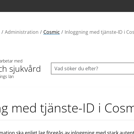
Administration
Cosmic
Inloggning med tjänste-ID i Co
 arbetar med
ch sjukvård
ings län
ng med tjänste-ID i Cosm
ormation ska enligt lag föregås av inloggning med stark autent