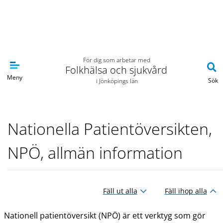
Navigera till sidans huvudinnehåll
För dig som arbetar med
Folkhälsa och sjukvård
Meny
Sök
i Jönköpings län
Nationella Patientöversikten,
NPÖ, allmän information
Fäll ut alla
Fäll ihop alla
Nationell patientöversikt (NPÖ) är ett verktyg som gör