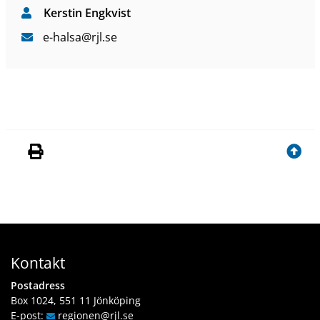
Kerstin Engkvist
e-halsa
@rjl
.se
Kontakt
Postadress
Box 1024, 551 11 Jönköping
E-post:
regionen
@rjl
.se