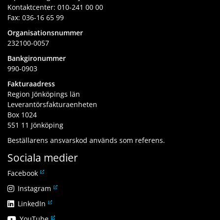
Kontaktcenter:
010-241 00 00
Fax: 036-16 65 99
Organisationsnummer
232100-0057
Bankgironummer
990-0903
Fakturaadress
Region Jönköpings län
Leverantörsfakturaenheten
Box 1024
551 11 Jönköping
Beställarens ansvarskod används som referens.
Sociala medier
L
Facebook
ä
L
Instagram
n
ä
L
LinkedIn
k
n
ä
t
L
YouTube
k