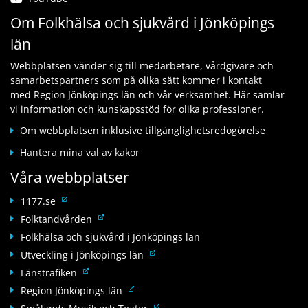
n
i
ä
t
Om Folkhälsa och sjukvård i Jönköpings
k
l
n
i
t
l
län
k
l
i
a
t
l
l
n
Webbplatsen vänder sig till medarbetare, vårdgivare och
i
a
l
n
samarbetspartners som på olika sätt kommer i kontakt
l
n
a
a
med Region Jönköpings län och vår verksamhet. Här samlar
l
n
n
n
vi information och kunskapsstöd för olika professioner.
a
a
n
w
n
n
Om webbplatsen inklusive tillgänglighetsredogörelse
a
e
n
w
n
b
Hantera mina val av kakor
a
e
w
b
n
b
Våra webbplatser
e
p
w
b
b
l
e
L
p
1177.se
b
a
b
ä
l
L
Folktandvården
p
t
b
n
a
ä
l
Folkhälsa och sjukvård i Jönköpings län
s
p
k
t
n
a
L
Utveckling i Jönköpings län
l
t
s
k
t
ä
L
a
Länstrafiken
i
t
s
n
ä
t
l
L
Region Jönköpings län
i
k
n
s
l
ä
l
L