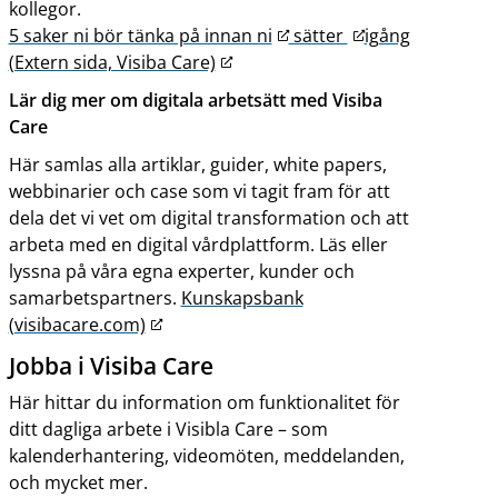
kollegor.
L
L
5 saker ni bör tänka på innan ni
sätter
igång
L
ä
ä
(Extern sida, Visiba Care)
ä
n
n
Lär dig mer om digitala arbetsätt med Visiba
n
k
k
Care
k
t
t
Här samlas alla artiklar, guider, white papers,
t
i
i
webbinarier och case som vi tagit fram för att
i
l
l
dela det vi vet om digital transformation och att
l
l
l
arbeta med en digital vårdplattform. Läs eller
l
a
a
lyssna på våra egna experter, kunder och
a
n
n
samarbetspartners.
Kunskapsbank
n
n
n
L
(visibacare.com)
n
a
a
ä
a
n
n
Jobba i Visiba Care
n
n
w
w
Här hittar du information om funktionalitet för
k
w
e
e
ditt dagliga arbete i Visibla Care – som
t
e
b
b
kalenderhantering, videomöten, meddelanden,
i
b
b
b
och mycket mer.
l
b
p
p