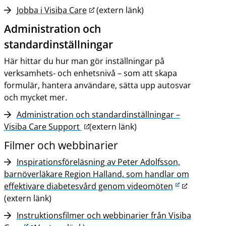
l
p
l
l
L
Jobba i Visiba Care
(extern länk)
a
l
a
a
ä
Administration och
n
a
t
t
n
n
standardinställningar
t
s
s
k
a
s
t
Här hittar du hur man gör inställningar på
n
i
verksamhets- och enhetsnivå – som att skapa
w
l
formulär, hantera användare, sätta upp autosvar
e
l
och mycket mer.
b
a
Administration och standardinställningar –
b
n
L
Visiba Care Support
p
(extern länk)
n
ä
l
a
Filmer och webbinarier
n
a
n
Inspirationsföreläsning av Peter Adolfsson,
k
t
w
barnöverläkare Region Halland, som handlar om
t
s
e
L
effektivare diabetesvård genom videomöten
i
b
ä
(extern länk)
l
b
n
l
Instruktionsfilmer och webbinarier från Visiba
p
k
a