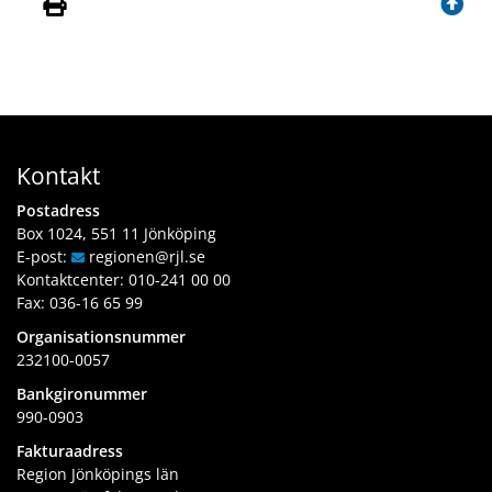
a
t
s
Kontakt
Postadress
Box 1024, 551 11 Jönköping
E-post:
regionen
@rjl
.se
Kontaktcenter:
010-241 00 00
Fax: 036-16 65 99
Organisationsnummer
232100-0057
Bankgironummer
990-0903
Fakturaadress
Region Jönköpings län