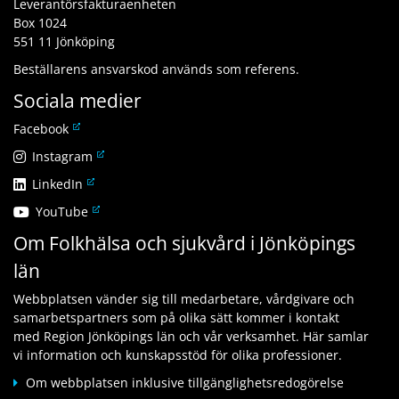
Leverantörsfakturaenheten
Box 1024
551 11 Jönköping
Beställarens ansvarskod används som referens.
Sociala medier
L
Facebook
ä
L
Instagram
n
ä
L
LinkedIn
k
n
ä
t
L
YouTube
k
n
i
ä
t
Om Folkhälsa och sjukvård i Jönköpings
k
l
n
i
t
l
län
k
l
i
a
t
l
l
n
Webbplatsen vänder sig till medarbetare, vårdgivare och
i
a
l
n
samarbetspartners som på olika sätt kommer i kontakt
l
n
a
a
med Region Jönköpings län och vår verksamhet. Här samlar
l
n
n
n
vi information och kunskapsstöd för olika professioner.
a
a
n
w
n
n
Om webbplatsen inklusive tillgänglighetsredogörelse
a
e
n
w