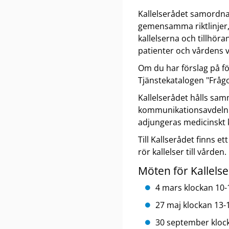
Kallelserådet samordnar
gemensamma riktlinjer, 
kallelserna och tillhör
patienter och vårdens 
Om du har förslag på fö
Tjänstekatalogen "Frågor
Kallelserådet hålls sam
kommunikationsavdelnin
adjungeras medicinskt 
Till Kallserådet finns 
rör kallelser till vården.
Möten för Kallels
4 mars klockan 10-
27 maj klockan 13-
30 september kloc