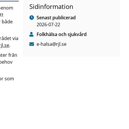
Sidinformation
. Genom
tt
Senast publicerad
r både
2026-07-22
Folkhälsa och sjukvård
rådet via
e-halsa
@rjl
.se
jl
.se
.
ter från
 behov
gor som