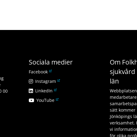
Sociala medier
Om Folkh
sjukvård 
L
Facebook
ä
ng
län
L
Instagram
n
e
ä
L
LinkedIn
k
Webbplatsen v
0 00
n
ä
t
medarbetare,
L
YouTube
k
n
i
samarbetspar
ä
t
k
l
sätt kommer 
n
i
t
l
Jönköpings l
k
l
i
a
verksamhet. 
t
l
l
n
vi informati
i
a
l
n
för olika pro