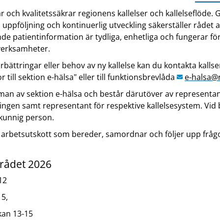
 och kvalitetssäkrar regionens kallelser och kallelseflöde
uppföljning och kontinuerlig utveckling säkerställer rådet a
ande patientinformation är tydliga, enhetliga och fungerar fö
verksamheter.
rbättringar eller behov av ny kallelse kan du kontakta kallse
 till sektion e-hälsa" eller till funktionsbrevlåda
e-halsa
@r
man av sektion e-hälsa och består därutöver av representan
gen samt representant för respektive kallelsesystem. Vid
kunnig person.
ett arbetsutskott som bereder, samordnar och följer upp frå
erådet 2026
12
15,
kan 13-15