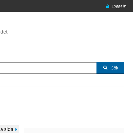
Logga in
ådet
Sök
a sida