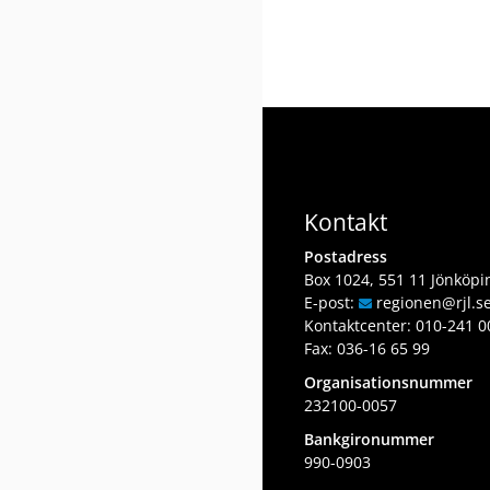
Kontakt
Postadress
Box 1024, 551 11 Jönköpi
E-post:
regionen
@rjl
.s
Kontaktcenter:
010-241 0
Fax: 036-16 65 99
Organisationsnummer
232100-0057
Bankgironummer
990-0903