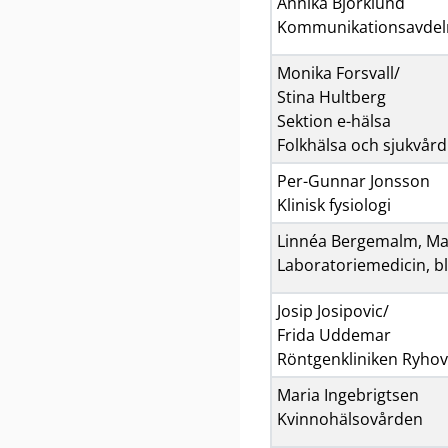
Annika Björklund
Kommunikationsavdel
Monika Forsvall/
Stina Hultberg
Sektion e-hälsa
Folkhälsa och sjukvård
Per-Gunnar Jonsson
Klinisk fysiologi
Linnéa Bergemalm, Ma
Laboratoriemedicin, b
Josip Josipovic/
Frida Uddemar
Röntgenkliniken Ryhov
Maria Ingebrigtsen
Kvinnohälsovården