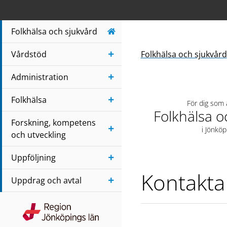
Navigera till sidans huvudinnehåll
Folkhälsa och sjukvård
Vårdstöd
Folkhälsa och sjukvård
Administration
Folkhälsa
För dig som
Folkhälsa o
Forskning, kompetens
i Jönköp
och utveckling
Uppföljning
Kontakta
Uppdrag och avtal
Region Jönköpings län