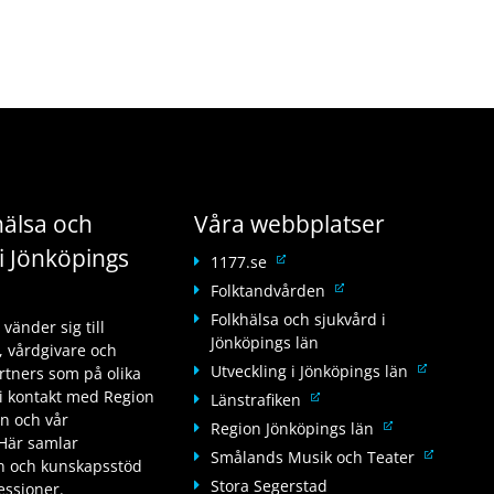
älsa och
Våra webbplatser
i Jönköpings
L
1177.se
ä
L
Folktandvården
n
ä
Folkhälsa och sjukvård i
änder sig till
k
n
Jönköpings län
 vårdgivare och
t
k
L
Utveckling i Jönköpings län
tners som på olika
i
t
ä
i kontakt med Region
L
Länstrafiken
l
i
n
än och vår
ä
l
L
Region Jönköpings län
l
k
Här samlar
n
a
ä
l
L
Smålands Musik och Teater
t
on och kunskapsstöd
k
n
n
a
ä
Stora Segerstad
i
fessioner.
t
n