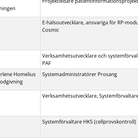
b
Projektledare patientinformationsprojek
b
p
ningen
b
l
p
a
E-hälsoutvecklare, ansvariga för RP-modu
l
t
Cosmic
a
s
t
s
Verksamhetsutvecklare och systemförval
PAF
rlene Homelius
Systemadministratörer Prosang
lodgivning
Verksamhetsutvecklare, Systemförvaltar
Systemförvaltare HKS (cellprovskontroll)