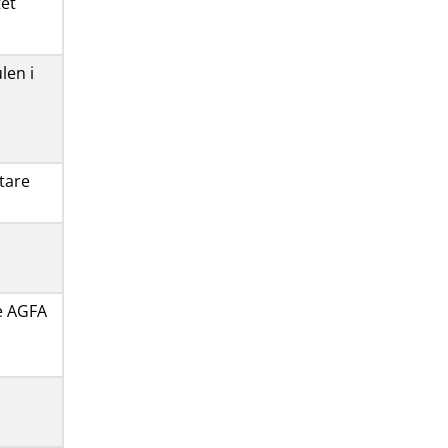
tet
len i
tare
e AGFA