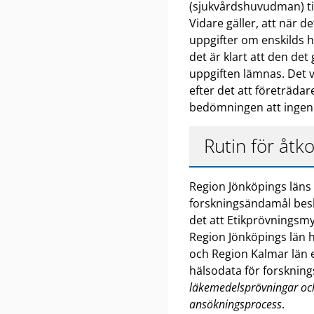
(sjukvårdshuvudman) ti
Vidare gäller, att när de
uppgifter om enskilds h
det är klart att den det
uppgiften lämnas. Det v
efter det att företräd
bedömningen att ingen e
Rutin för åtk
Region Jönköpings läns r
forskningsändamål beskr
det att Etikprövningsm
Region Jönköpings län 
och Region Kalmar län 
hälsodata för forsknin
läkemedelsprövningar och
ansökningsprocess
.