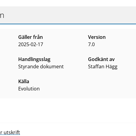
t
s
on
Gäller från
Version
2025-02-17
7.0
Handlingsslag
Godkänt av
styrande dokument
Staffan Hägg
Källa
Evolution
 utskrift