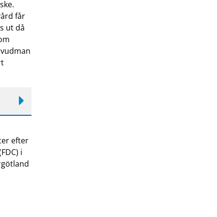
ske.
vård får
s ut då
om
shuvudman
rt
er efter
FDC) i
rgötland