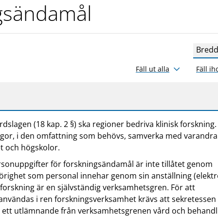
gsändamål
Bredd
Fäll ut alla
Fäll ih
rdslagen (18 kap. 2 §) ska regioner bedriva klinisk forskning.
rågor, i den omfattning som behövs, samverka med varandra
t och högskolor.
ersonuppgifter för forskningsändamål är inte tillåtet genom
righet som personal innehar genom sin anställning (elektr
 forskning är en självständig verksamhetsgren. För att
användas i ren forskningsverksamhet krävs att sekretessen 
tt ett utlämnande från verksamhetsgrenen vård och behandl