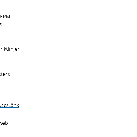
 EPM.
on
iktlinjer
sters
.se/Länk
hweb