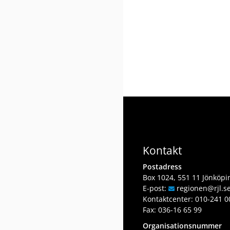
Kontakt
Postadress
Box 1024, 551 11 Jönköpi
E-post:
regionen
@rjl
.s
Kontaktcenter:
010-241 0
Fax: 036-16 65 99
Organisationsnummer