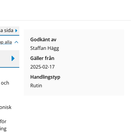
a sida
Godkänt av
op alla
Staffan Hägg
Gäller från
2025-02-17
Handlingstyp
 och
Rutin
onisk
för
ing