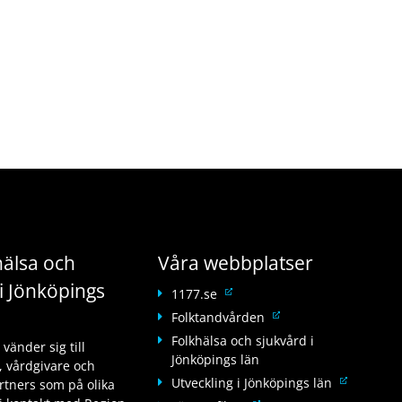
älsa och
Våra webbplatser
i Jönköpings
L
1177.se
ä
L
Folktandvården
n
ä
Folkhälsa och sjukvård i
änder sig till
k
n
Jönköpings län
 vårdgivare och
t
k
L
Utveckling i Jönköpings län
tners som på olika
i
t
ä