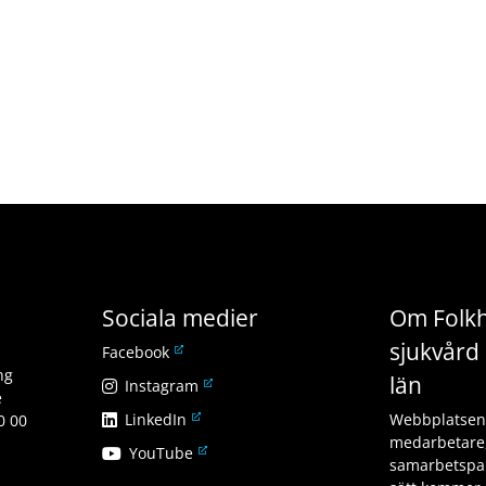
Sociala medier
Om Folkh
sjukvård 
L
Facebook
ä
ng
län
L
Instagram
n
e
ä
L
LinkedIn
k
Webbplatsen v
0 00
n
ä
t
medarbetare,
L
YouTube
k
n
i
samarbetspar
ä
t