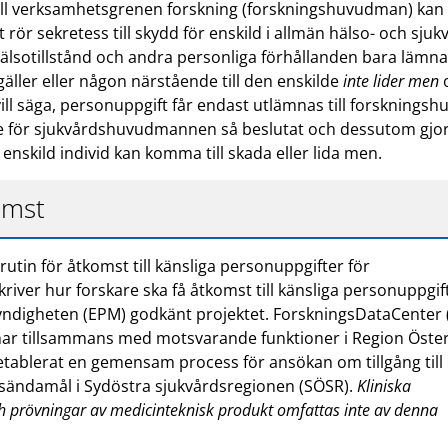
ll verksamhetsgrenen forskning (forskningshuvudman) kan 
t rör sekretess till skydd för enskild i allmän hälso- och sjuk
älsotillstånd och andra personliga förhållanden bara lämna
 gäller eller någon närstående till den enskilde
inte lider men
ill säga, personuppgift får endast utlämnas till forskning
are för sjukvårdshuvudmannen så beslutat och dessutom gjo
nskild individ kan komma till skada eller lida men.
omst
utin för åtkomst till känsliga personuppgifter för
iver hur forskare ska få åtkomst till känsliga personuppgift
yndigheten (EPM) godkänt projektet. ForskningsDataCenter (
har tillsammans med motsvarande funktioner i Region Öste
etablerat en gemensam process för ansökan om tillgång till
gsändamål i Sydöstra sjukvårdsregionen (SÖSR).
Kliniska
 prövningar av medicinteknisk produkt omfattas inte av denna