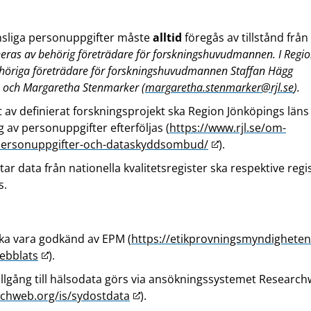
änsliga personuppgifter måste
alltid
föregås av tillstånd från
neras av behörig företrädare för forskningshuvudmannen. I Regi
ehöriga företrädare för forskningshuvudmannen Staffan Hägg
) och Margaretha Stenmarker (
margaretha.stenmarker@rjl.se
).
v definierat forskningsprojekt ska Region Jönköpings läns r
 av personuppgifter efterföljas (
https://www.rjl.se/om-
L
personuppgifter-och-dataskyddsombud/
).
ä
ar data från nationella kvalitetsregister ska respektive regi
n
s.
k
t
i
ka vara godkänd av EPM (
https://etikprovningsmyndigheten
l
L
webblats
).
l
ä
a
llgång till hälsodata görs via ansökningssystemet Researc
n
n
L
rchweb.org/is/sydostdata
).
k
n