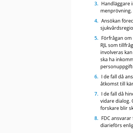
Handläggare i
menprövning.
Ansökan föred
sjukvårdsregi
Förfrågan om 
RJL som tillfrå
involveras kan
ska ha inkommi
personuppgifte
I de fall då a
åtkomst till k
I de fall då h
vidare dialog.
forskare blir s
FDC ansvarar f
diarieförs enli