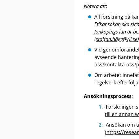
Notera
att
:
All forskning på k
Etikansökan ska sig
Jönköpings län är b
(
staffan.hägg@rjl.se
Vid genomförandet a
avseende hantering
oss/kontakta-oss/
Om arbetet innefatt
regelverk efterfölja
Ansökningsprocess
:
Forskningen s
till en annan 
Ansökan om ti
(
https://resea