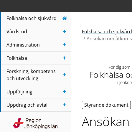
Navigera till sidans huvudinnehåll
Folkhälsa och sjukvård
Vårdstöd
Folkhälsa och sjukvård
Ansökan om åtkomst 
Administration
Folkhälsa
För dig som
Forskning, kompetens
Folkhälsa o
och utveckling
i Jönköp
Uppföljning
Uppdrag och avtal
Styrande dokument
Ansökan 
Region Jönköpings län