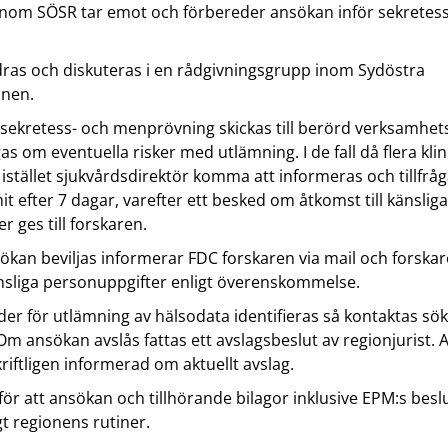
ä
nom SÖSR tar emot och förbereder ansökan inför sekretess
t
a
n
i
n
k
l
ras och diskuteras i en rådgivningsgrupp inom Sydöstra
w
t
l
onen.
e
i
a
b
l
sekretess- och menprövning skickas till berörd verksamhets
n
b
l
gas om eventuella risker med utlämning. I de fall då flera klin
n
p
a
 istället sjukvårdsdirektör komma att informeras och tillfråg
a
l
n
t efter 7 dagar, varefter ett besked om åtkomst till känsliga
n
a
n
r ges till forskaren.
w
t
a
e
nsökan beviljas informerar FDC forskaren via mail och forska
s
n
b
änsliga personuppgifter enligt överenskommelse.
w
b
e
inder för utlämning av hälsodata identifieras så kontaktas sö
p
b
 Om ansökan avslås fattas ett avslagsbeslut av regionjurist. 
l
b
kriftligen informerad om aktuellt avslag.
a
p
ör att ansökan och tillhörande bilagor inklusive EPM:s besl
t
l
gt regionens rutiner.
s
a