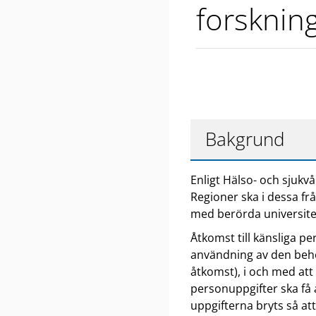
forsknin
Bakgrund
Enligt Hälso- och sjukvå
Regioner ska i dessa f
med berörda universite
Åtkomst till känsliga p
användning av den behö
åtkomst), i och med att
personuppgifter ska få 
uppgifterna bryts så a