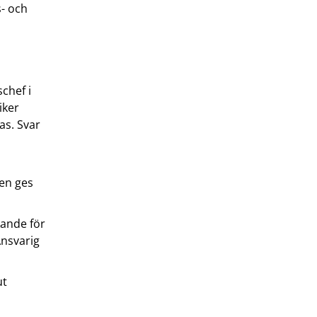
- och
chef i
iker
as. Svar
ren ges
kande för
Ansvarig
ut