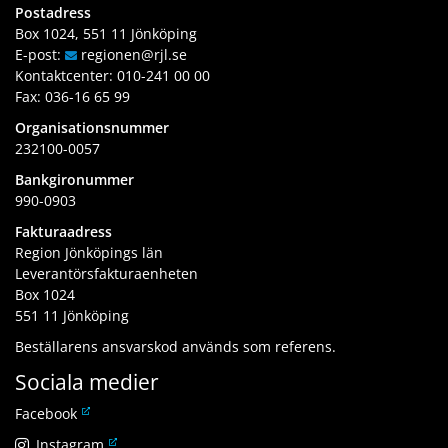
Postadress
Box 1024, 551 11 Jönköping
E-post:
regionen
@rjl
.se
Kontaktcenter:
010-241 00 00
Fax: 036-16 65 99
Organisationsnummer
232100-0057
Bankgironummer
990-0903
Fakturaadress
Region Jönköpings län
Leverantörsfakturaenheten
Box 1024
551 11 Jönköping
Beställarens ansvarskod används som referens.
Sociala medier
L
Facebook
ä
L
Instagram