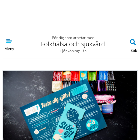
Navigera till sidans huvudinnehåll
För dig som arbetar med
Folkhälsa och sjukvård
Meny
Sök
i Jönköpings län