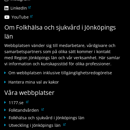
n
ä
L
LinkedIn
k
n
ä
t
L
YouTube
k
n
i
ä
t
Om Folkhälsa och sjukvård i Jönköpings
k
l
n
i
t
l
län
k
l
i
a
t
l
l
n
Webbplatsen vänder sig till medarbetare, vårdgivare och
i
a
l
n
samarbetspartners som på olika sätt kommer i kontakt
l
n
a
a
med Region Jönköpings län och vår verksamhet. Här samlar
l
n
n
n
vi information och kunskapsstöd för olika professioner.
a
a
n
w
n
n
Om webbplatsen inklusive tillgänglighetsredogörelse
a
e
n
w
n
b
Hantera mina val av kakor
a
e
w
b
n
b
Våra webbplatser
e
p
w
b
b
l
e
L
p
1177.se
b
a
b
ä
l
L
Folktandvården
p
t
b
n
a
ä
l
Folkhälsa och sjukvård i Jönköpings län
s
p
k
t
n
a
L
Utveckling i Jönköpings län
l
t
s
k
t