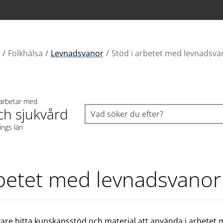
Folkhälsa
Levnadsvanor
Stöd i arbetet med levnadsva
 arbetar med
ch sjukvård
ings län
rbetet med levnadsvanor
are hitta kunskapsstöd och material att använda i arbetet