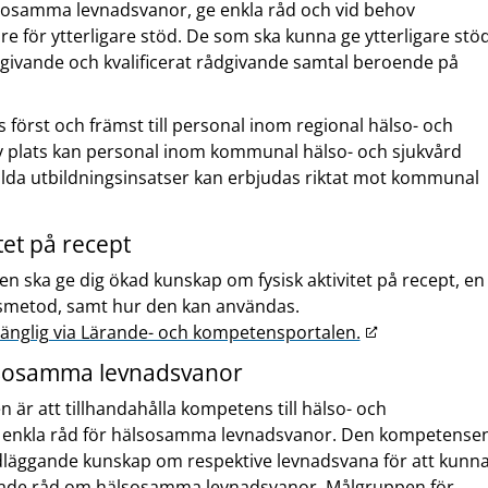
amma levnadsvanor, ge enkla råd och vid behov
re för ytterligare stöd. De som ska kunna ge ytterligare stö
givande och kvalificerat rådgivande samtal beroende på
 först och främst till personal inom regional hälso- och
v plats kan personal inom kommunal hälso- och sjukvård
ilda utbildningsinsatser kan erbjudas riktat mot kommunal
itet på recept
gen ska ge dig ökad kunskap om fysisk aktivitet på recept, en
smetod, samt hur den kan användas.
L
lgänglig via Lärande- och kompetensportalen.
ä
lsosamma levnadsvanor
n
 är att tillhandahålla kompetens till hälso- och
k
 enkla råd för hälsosamma levnadsvanor. Den kompetense
t
ndläggande kunskap om respektive levnadsvana för att kunn
i
erade råd om hälsosamma levnadsvanor. Målgruppen för