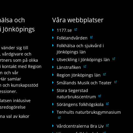
älsa och
Våra webbplatser
i Jönköpings
L
1177.se
ä
L
Folktandvården
n
ä
Folkhälsa och sjukvård i
änder sig till
k
n
Jönköpings län
 vårdgivare och
t
k
L
Utveckling i Jönköpings län
tners som på olika
i
t
ä
i kontakt med Region
L
Länstrafiken
l
i
n
än och vår
ä
l
L
Region Jönköpings län
l
k
Här samlar
n
a
ä
l
L
Smålands Musik och Teater
t
on och kunskapsstöd
k
n
n
a
ä
Stora Segerstad
i
fessioner.
t
n
k
n
n
L
naturbrukscentrum
l
i
a
t
n
tsen inklusive
k
ä
l
L
Sörängens folkhögskola
l
n
i
a
tsredogörelse
t
n
a
ä
l
w
Tenhults naturbruksgymnasium
l
n
i
k
n
na val av kakor
n
a
e
L
l
w
l
t
n
k
n
b
ä
a
e
L
Vårdcentralerna Bra Liv
l
i
a
t
n
b
n
n
b
ä
a