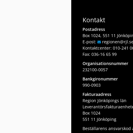
Kontakt
Postadress
Box 1024, 551 11 Jönköpi
E-post:
regionen
@rjl
.s
Kontaktcenter:
010-241 0
Fax: 036-16 65 99
Organisationsnummer
232100-0057
Bankgironummer
990-0903
Fakturaadress
Region Jönköpings län
Leverantörsfakturaenhet
Box 1024
551 11 Jönköping
Beställarens ansvarskod