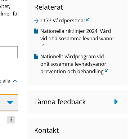
Relaterat
itet,
ilmer för
L
1177 Vårdpersonal
ä
L
Nationella riktlinjer 2024: Vård
n
ä
vid ohälsosamma levnadsvanor
k
n
t
k
L
Nationellt vårdprogram vid
i
t
ä
ohälsosamma levnadsvanor
l
i
n
prevention och behandling
l
l
k
a
p alla
l
t
n
a
i
n
n
Lämna feedback
l
a
n
l
n
a
a
w
n
n
e
w
Kontakt
n
b
e
a