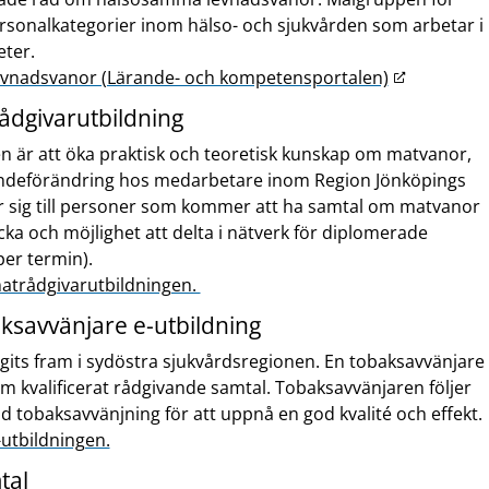
l
ersonalkategorier inom hälso- och sjukvården som arbetar i
l
eter.
a
L
levnadsvanor (Lärande- och kompetensportalen)
n
ä
n
dgivarutbildning
n
a
n är att öka praktisk och teoretisk kunskap om matvanor,
k
n
endeförändring hos medarbetare inom Region Jönköpings
t
w
ar sig till personer som kommer att ha samtal om matvanor
i
e
ka och möjlighet att delta i nätverk för diplomerade
l
b
er termin).
l
b
atrådgivarutbildningen.
a
p
n
l
savvänjare e-utbildning
n
a
gits fram i sydöstra sjukvårdsregionen. En tobaksavvänjare
a
t
m kvalificerat rådgivande samtal. Tobaksavvänjaren följer
n
s
 tobaksavvänjning för att uppnå en god kvalité och effekt.
w
utbildningen.
e
b
tal