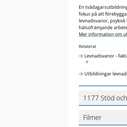
En tvådagarsutbildnin
fokus på att förebygga
levnadsvanor, psykisk 
hälsofrämjande arbete
Mer information om ut
Relaterat
L
Levnadsvanor - fakta
ä
n
L
Utbildningar levna
k
ä
t
n
i
k
1177 Stöd och
l
t
l
i
a
l
Filmer
n
l
n