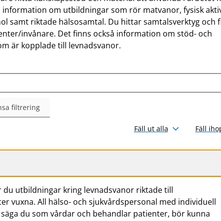
 information om utbildningar som rör matvanor, fysisk aktiv
hol samt riktade hälsosamtal. Du hittar samtalsverktyg och f
enter/invånare. Det finns också information om stöd- och
 är kopplade till levnadsvanor.
sa filtrering
Fäll ut alla
Fäll iho
 du utbildningar kring levnadsvanor riktade till
r vuxna. All hälso- och sjukvårdspersonal med individuell
ll säga du som vårdar och behandlar patienter, bör kunna