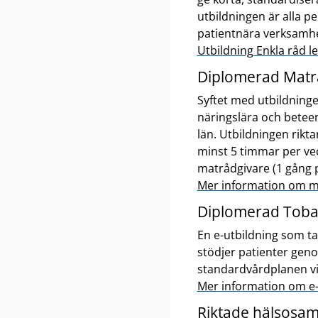
utbildningen är alla p
patientnära verksamh
Utbildning Enkla råd 
Diplomerad Matrå
Syftet med utbildninge
näringslära och bete
län. Utbildningen rikt
minst 5 timmar per vec
matrådgivare (1 gång p
Mer information om m
Diplomerad Tobak
En e-utbildning som ta
stödjer patienter geno
standardvårdplanen vid
Mer information om e-
Riktade hälsosam