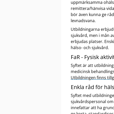
uppmärksamma ohälsos
remittera/hänvisa vida
bör även kunna ge råd
levnadsvana.
Utbildningarna erbjuds
sjukvård, men i mån a
erbjudas platser. Ensk
hälso- och sjukvård.
FaR - Fysisk aktiv
Syftet är att utbildnin
medicinsk behandling
Utbildningen finns til
Enkla råd för hä
Syftet med utbildningen
sjukvårdspersonal om
innefattar att ha gru
ge korta, standardis