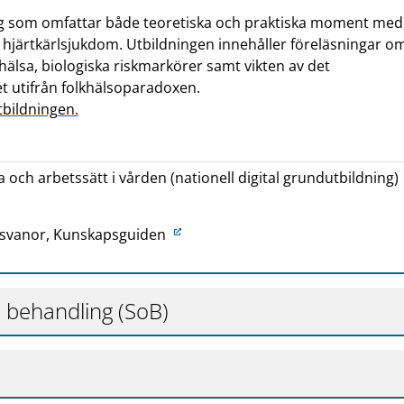
b
g som omfattar både teoretiska och praktiska moment med
p
 hjärtkärlsjukdom. Utbildningen innehåller föreläsningar o
l
hälsa, biologiska riskmarkörer samt vikten av det
a
t utifrån folkhälsoparadoxen.
t
bildningen.
s
 och arbetssätt i vården (nationell digital grundutbildning)
dsvanor, Kunskapsguiden
 behandling (SoB)