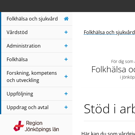
Navigera till sidans huvudinnehåll
Folkhälsa och sjukvård
Vårdstöd
Folkhälsa och sjukvård
Administration
Folkhälsa
För dig som
Folkhälsa o
Forskning, kompetens
i Jönköp
och utveckling
Uppföljning
Stöd i a
Uppdrag och avtal
Region Jönköpings län
Här kan du som vårdgiv