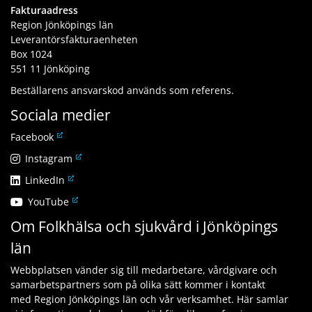
Fakturaadress
Region Jönköpings län
Leverantörsfakturaenheten
Box 1024
551 11 Jönköping
Beställarens ansvarskod används som referens.
Sociala medier
L
Facebook
ä
L
Instagram
n
ä
L
LinkedIn
k
n
ä
t
L
YouTube
k
n
i
ä
t
Om Folkhälsa och sjukvård i Jönköpings
k
l
n
i
t
l
län
k
l
i
a
t
l
l
n
Webbplatsen vänder sig till medarbetare, vårdgivare och
i
a
l
n
samarbetspartners som på olika sätt kommer i kontakt
l
n
a
a
med Region Jönköpings län och vår verksamhet. Här samlar
l
n
n
n