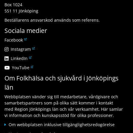
Box 1024
551 11 Jönköping
Beställarens ansvarskod används som referens.
Sociala medier
L
Facebook
ä
L
Instagram
n
ä
L
LinkedIn
k
n
ä
t
L
YouTube
k
n
i
ä
t
Om Folkhälsa och sjukvård i Jönköpings
k
l
n
i
t
l
län
k
l
i
a
t
l
l
n
Webbplatsen vänder sig till medarbetare, vårdgivare och
i
a
l
n
samarbetspartners som på olika sätt kommer i kontakt
l
n
a
a
med Region Jönköpings län och vår verksamhet. Här samlar
l
n
n
n
vi information och kunskapsstöd för olika professioner.
a
a
n
w
n
n
Om webbplatsen inklusive tillgänglighetsredogörelse
a
e
n
w
n