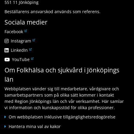
551 11 Jönköping
Beställarens ansvarskod används som referens.
Sociala medier
L
Facebook
ä
L
Instagram
n
ä
L
LinkedIn
k
n
ä
t
L
YouTube
k
n
i
ä
t
Om Folkhälsa och sjukvård i Jönköpings
k
l
n
i
t
l
län
k
l
i
a
t
l
l
n
Webbplatsen vänder sig till medarbetare, vårdgivare och
i
a
l
n
samarbetspartners som på olika sätt kommer i kontakt
l
n
a
a
med Region Jönköpings län och vår verksamhet. Här samlar
l
n
n
n
vi information och kunskapsstöd för olika professioner.
a
a
n
w
n
n
Om webbplatsen inklusive tillgänglighetsredogörelse
a
e
n
w
n
b
Hantera mina val av kakor
a
e
w
b