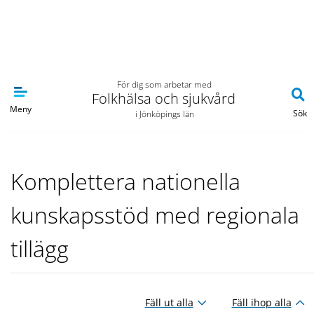
Navigera till sidans huvudinnehåll
För dig som arbetar med
Folkhälsa och sjukvård
Meny
Sök
i Jönköpings län
Komplettera nationella
kunskapsstöd med regionala
tillägg
Fäll ut alla
Fäll ihop alla