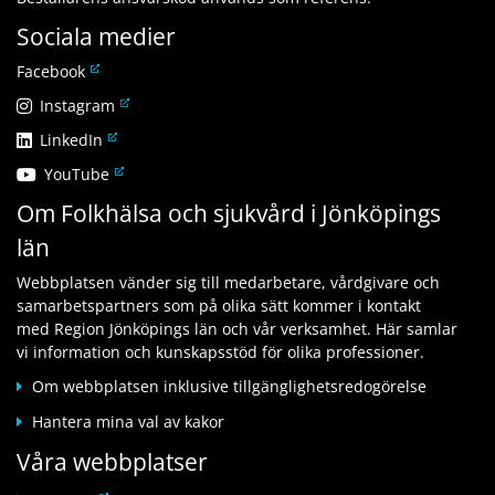
Sociala medier
L
Facebook
ä
L
Instagram
n
ä
L
LinkedIn
k
n
ä
t
L
YouTube
k
n
i
ä
t
Om Folkhälsa och sjukvård i Jönköpings
k
l
n
i
t
l
län
k
l
i
a
t
l
l
n
Webbplatsen vänder sig till medarbetare, vårdgivare och
i
a
l
n
samarbetspartners som på olika sätt kommer i kontakt
l
n
a
a
med Region Jönköpings län och vår verksamhet. Här samlar
l
n
n
n
vi information och kunskapsstöd för olika professioner.
a
a
n
w
n
n
Om webbplatsen inklusive tillgänglighetsredogörelse
a
e
n
w
n
b
Hantera mina val av kakor
a
e
w
b
n
b
Våra webbplatser
e
p
w
b
b
l