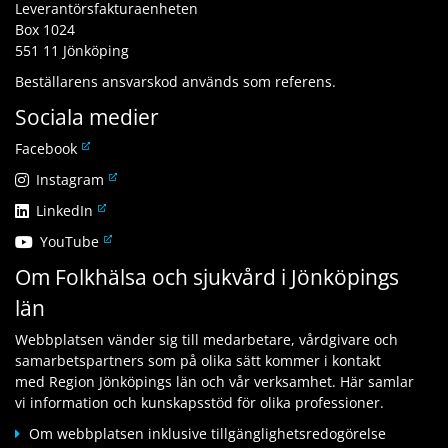
Leverantörsfakturaenheten
Box 1024
551 11 Jönköping
Beställarens ansvarskod används som referens.
Sociala medier
L
Facebook
ä
L
Instagram
n
ä
L
LinkedIn
k
n
ä
t
L
YouTube
k
n
i
ä
t
Om Folkhälsa och sjukvård i Jönköpings
k
l
n
i
t
l
län
k
l
i
a
t
l
l
n
Webbplatsen vänder sig till medarbetare, vårdgivare och
i
a
l
n
samarbetspartners som på olika sätt kommer i kontakt
l
n
a
a
med Region Jönköpings län och vår verksamhet. Här samlar
l
n
n
n
vi information och kunskapsstöd för olika professioner.
a
a
n
w
n
n
Om webbplatsen inklusive tillgänglighetsredogörelse
a
e