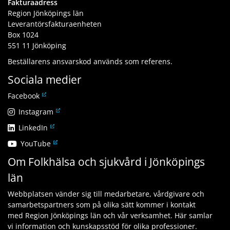
Fakturaadress
Region Jönköpings län
Leverantörsfakturaenheten
Box 1024
551 11 Jönköping
Beställarens ansvarskod används som referens.
Sociala medier
L
Facebook
ä
L
Instagram
n
ä
L
LinkedIn
k
n
ä
t
L
YouTube
k
n
i
ä
t
Om Folkhälsa och sjukvård i Jönköpings
k
l
n
i
t
l
län
k
l
i
a
t
l
l
n
Webbplatsen vänder sig till medarbetare, vårdgivare och
i
a
l
n
samarbetspartners som på olika sätt kommer i kontakt
l
n
a
a
med Region Jönköpings län och vår verksamhet. Här samlar
l
n
n
n
vi information och kunskapsstöd för olika professioner.
a
a