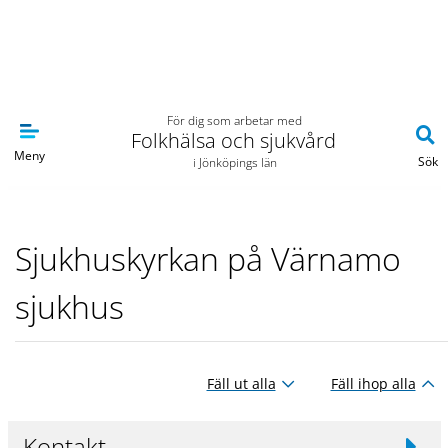
Navigera till sidans huvudinnehåll
För dig som arbetar med
Folkhälsa och sjukvård
Meny
Sök
i Jönköpings län
Sjukhuskyrkan på Värnamo
sjukhus
Fäll ut alla
Fäll ihop alla
Kontakt