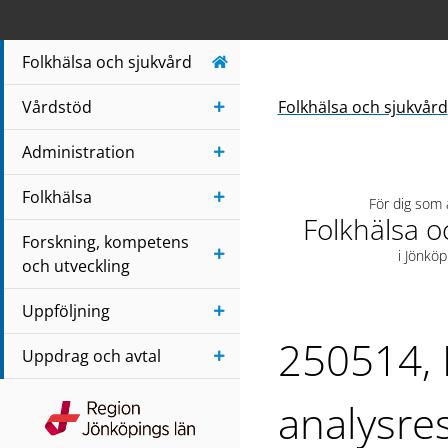
Navigera till sidans huvudinnehåll
Folkhälsa och sjukvård
Vårdstöd
Folkhälsa och sjukvård
Administration
Folkhälsa
För dig som
Folkhälsa o
Forskning, kompetens
i Jönköp
och utveckling
Uppföljning
250514, 
Uppdrag och avtal
analysres
Region Jönköpings län