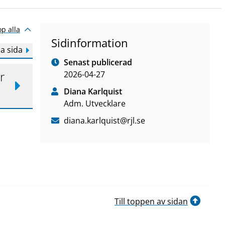
op alla
Sidinformation
a sida
Senast publicerad
r
2026-04-27
Diana Karlquist
Adm. Utvecklare
diana
.karlquist
@rjl
.se
Till toppen av sidan