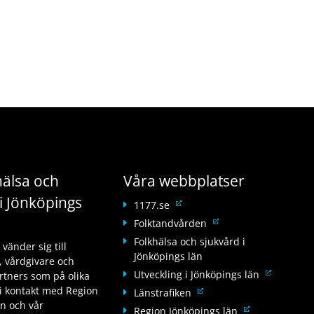
älsa och
Våra webbplatser
i Jönköpings
L
1177.se
ä
L
Folktandvården
n
ä
Folkhälsa och sjukvård i
änder sig till
k
n
Jönköpings län
 vårdgivare och
t
k
L
Utveckling i Jönköpings län
tners som på olika
i
t
ä
i kontakt med Region
L
Länstrafiken
l
i
n
än och vår
ä
l
L
Region Jönköpings län
l