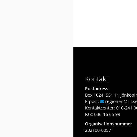
Kontakt
Postadress
Box 1024, 551 11 Jönköpi
E-post:
regionen
@rjl
.s
Kontaktcenter:
010-241 0
Fax: 036-16 65 99
Organisationsnummer
232100-0057