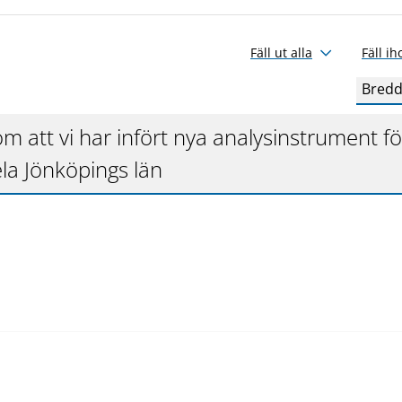
Fäll ut alla
Fäll ih
Bredd
m att vi har infört nya analysinstrument fö
la Jönköpings län