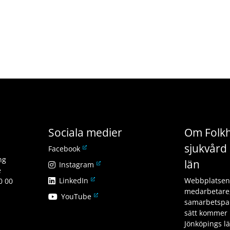
Sociala medier
Om Folkh
sjukvård 
L
Facebook
ä
ng
län
L
Instagram
n
e
ä
L
LinkedIn
k
Webbplatsen v
0 00
n
ä
t
medarbetare,
L
YouTube
k
n
i
samarbetspar
ä
t
k
l
sätt kommer 
n
i
t
l
Jönköpings l
k
l