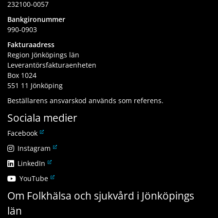
232100-0057
Bankgironummer
990-0903
Fakturaadress
Region Jönköpings län
Leverantörsfakturaenheten
Box 1024
551 11 Jönköping
Beställarens ansvarskod används som referens.
Sociala medier
L
Facebook
ä
L
Instagram
n
ä
L
LinkedIn
k
n
ä
t
L
YouTube
k
n
i
ä
t
Om Folkhälsa och sjukvård i Jönköpings
k
l
n
i
t
l
län
k
l
i
a