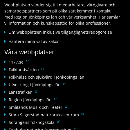
t
l
l
n
Webbplatsen vänder sig till medarbetare, vårdgivare och
i
a
l
n
samarbetspartners som på olika sätt kommer i kontakt
l
n
a
a
med Region Jönköpings län och vår verksamhet. Här samlar
l
n
n
n
vi information och kunskapsstöd för olika professioner.
a
a
n
w
n
n
Om webbplatsen inklusive tillgänglighetsredogörelse
a
e
n
w
n
b
Hantera mina val av kakor
a
e
w
b
n
b
Våra webbplatser
e
p
w
b
b
l
e
L
p
1177.se
b
a
b
ä
l
L
Folktandvården
p
t
b
n
a
ä
l
Folkhälsa och sjukvård i Jönköpings län
s
p
k
t
n
a
L
Utveckling i Jönköpings län
l
t
s
k
t
ä
L
a
Länstrafiken
i
t
s
n
ä
t
l
L
Region Jönköpings län
i
k
n
s
l
ä
l
L
Smålands Musik och Teater
t
k
a
n
l
ä
L
Stora Segerstad naturbrukscentrum
i
t
n
k
a
n
ä
l
L
Sörängens folkhögskola
i
n
t
n
k
n
l
ä
l
a
L
Tenhults naturbruksgymnasium
i