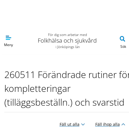
Navigera till sidans huvudinnehåll
För dig som arbetar med
Folkhälsa och sjukvård
Meny
Sök
i Jönköpings län
260511 Förändrade rutiner fö
kompletteringar
(tilläggsbeställn.) och svarstid
Fäll ut alla
Fäll ihop alla