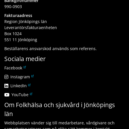
Bankgironummer
990-0903
Fakturaadress
Region Jönköpings län
Leverantörsfakturaenheten
Box 1024
551 11 Jönköping
Beställarens ansvarskod används som referens.
Sociala medier
L
Facebook
ä
L
Instagram
n
ä
L
LinkedIn
k
n
ä
t
L
YouTube
k
n
i
ä
t
Om Folkhälsa och sjukvård i Jönköpings
k
l
n
i
t
l
län
k
l
i
a
t
l
l
n
Webbplatsen vänder sig till medarbetare, vårdgivare och
i
a
l
n
samarbetspartners som på olika sätt kommer i kontakt