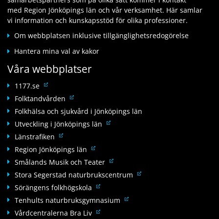
l
n
a
a
med Region Jönköpings län och vår verksamhet. Här samlar
l
n
n
n
vi information och kunskapsstöd för olika professioner.
a
a
n
w
n
n
Om webbplatsen inklusive tillgänglighetsredogörelse
a
e
n
w
n
b
Hantera mina val av kakor
a
e
w
b
n
b
Våra webbplatser
e
p
w
b
b
l
e
L
p
1177.se
b
a
b
ä
l
L
Folktandvården
p
t
b
n
a
ä
l
Folkhälsa och sjukvård i Jönköpings län
s
p
k
t
n
a
L
Utveckling i Jönköpings län
l
t
s
k
t
ä
L
a
Länstrafiken
i
t
s
n
ä
t
l
L
Region Jönköpings län
i
k
n
s
l
ä
l
L
Smålands Musik och Teater
t
k
a
n
l
ä
L
Stora Segerstad naturbrukscentrum
i
t
n
k
a
n
ä
l
L
Sörängens folkhögskola
i
n
t
n
k
n
l
ä
l
a
L
Tenhults naturbruksgymnasium
i
n
t
k
a
n
l
n
ä
l
a
L
Vårdcentralerna Bra Liv
i
t
n
k
a
w