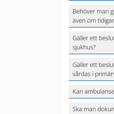
Behöver man gör
även om tidigar
Gäller ett besl
sjukhus?
Gäller ett besl
vårdas i primä
Kan ambulanse
Ska man dokum