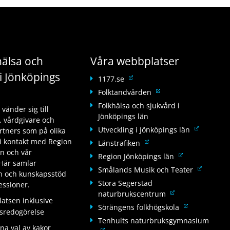
älsa och
Våra webbplatser
i Jönköpings
L
1177.se
ä
L
Folktandvården
n
ä
Folkhälsa och sjukvård i
änder sig till
k
n
Jönköpings län
 vårdgivare och
t
k
L
Utveckling i Jönköpings län
tners som på olika
i
t
ä
i kontakt med Region
L
Länstrafiken
l
i
n
än och vår
ä
l
L
Region Jönköpings län
l
k
Här samlar
n
a
ä
l
L
Smålands Musik och Teater
t
on och kunskapsstöd
k
n
n
a
ä
Stora Segerstad
i
fessioner.
t
n
k
n
n
L
naturbrukscentrum
l
i
a
t
n
tsen inklusive
k
ä
l
L
Sörängens folkhögskola
l
n
i
a
tsredogörelse
t
n
a
ä
l
w
Tenhults naturbruksgymnasium
l
n
i
k
n
na val av kakor
n
a
e