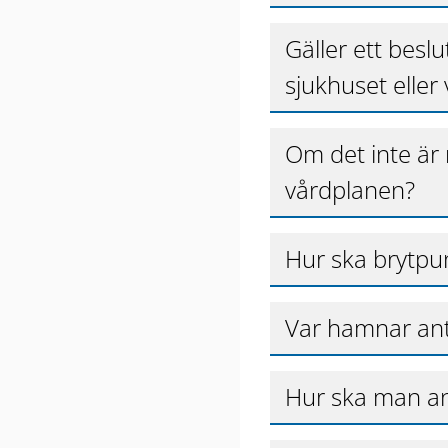
Gäller ett bes
sjukhuset eller
Om det inte är 
vårdplanen?
Hur ska brytp
Var hamnar an
Hur ska man a