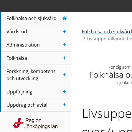
Navigera till sidans huvudinnehåll
Folkhälsa och sjukvård
Vårdstöd
Folkhälsa och sjukvård
Livsuppehållande be
Administration
Folkhälsa
För dig som
Forskning, kompetens
Folkhälsa o
och utveckling
i Jönköp
Uppföljning
Uppdrag och avtal
Livsuppe
Region Jönköpings län
svar (up