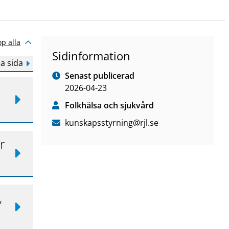
op alla
Sidinformation
a sida
Senast publicerad
2026-04-23
Folkhälsa och sjukvård
kunskapsstyrning
@rjl
.se
r
,