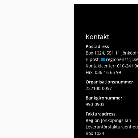
Kontakt
Postadress
Box 1024, 551 11 Jönköpi
E-post:
regionen
@rjl
.s
Kontaktcenter:
010-241 0
Fax: 036-16 65 99
Organisationsnummer
232100-0057
Bankgironummer
990-0903
Fakturaadress
Region Jönköpings län
Leverantörsfakturaenhet
Box 1024