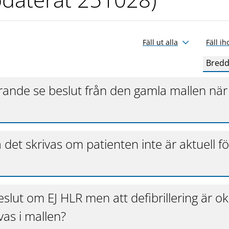
Fäll ut alla
Fäll ih
Bredd
rande se beslut från den gamla mallen när
 det skrivas om patienten inte är aktuell fö
slut om EJ HLR men att defibrillering är ok
vas i mallen?