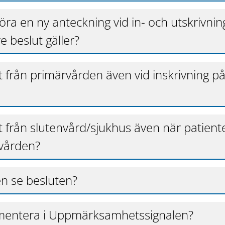
a en ny anteckning vid in- och utskrivnin
e beslut gäller?
ut från primärvården även vid inskrivning p
ut från slutenvård/sjukhus även när patient
rvården?
n se besluten?
entera i Uppmärksamhetssignalen?