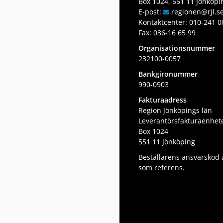
Box 1024, 551 11 Jönköpi
E-post:
regionen
@rjl
.s
Kontaktcenter:
010-241 0
Fax: 036-16 65 99
Organisationsnummer
232100-0057
Bankgironummer
990-0903
Fakturaadress
Region Jönköpings län
Leverantörsfakturaenhet
Box 1024
551 11 Jönköping
Beställarens ansvarskod
som referens.