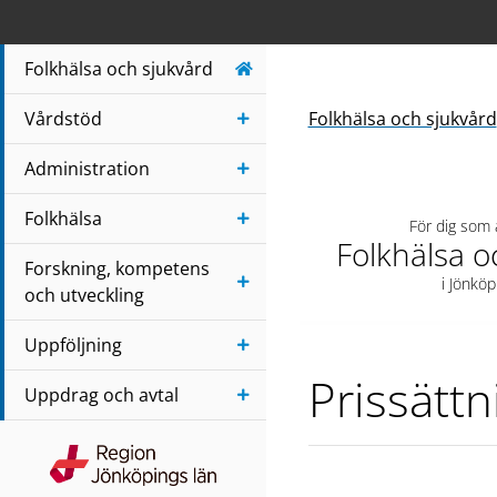
Navigera till sidans huvudinnehåll
Folkhälsa och sjukvård
Vårdstöd
Folkhälsa och sjukvård
Administration
Folkhälsa
För dig som
Folkhälsa o
Forskning, kompetens
i Jönköp
och utveckling
Uppföljning
Prissättn
Uppdrag och avtal
Region Jönköpings län