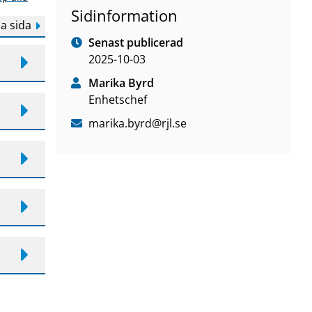
Sidinformation
a sida
Senast publicerad
2025-10-03
Marika Byrd
Enhetschef
marika
.byrd
@rjl
.se