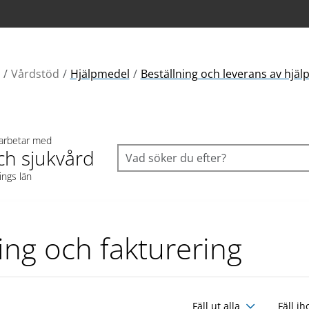
Vårdstöd
Hjälpmedel
Beställning och leverans av hjä
 arbetar med
ch sjukvård
ings län
ing och fakturering
Fäll ut alla
Fäll ih