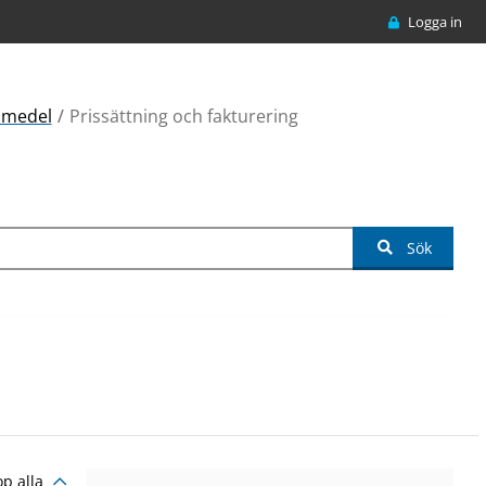
Logga in
lpmedel
Prissättning och fakturering
Sök
op alla