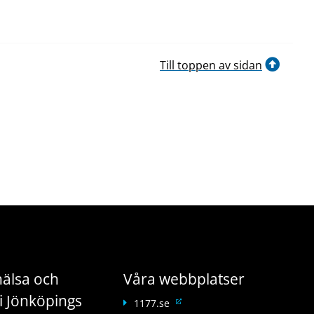
Till toppen av sidan
älsa och
Våra webbplatser
i Jönköpings
L
1177.se