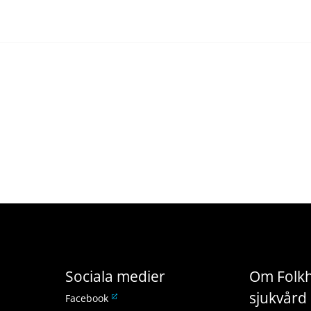
Sociala medier
Om Folkh
sjukvård 
L
Facebook