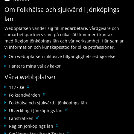
n
i
ä
t
Om Folkhälsa och sjukvård i Jönköpings
k
l
n
i
t
l
län
k
l
i
a
t
l
l
n
Webbplatsen vänder sig till medarbetare, vårdgivare och
i
a
l
n
samarbetspartners som på olika sätt kommer i kontakt
l
n
a
a
med Region Jönköpings län och vår verksamhet. Här samlar
l
n
n
n
vi information och kunskapsstöd för olika professioner.
a
a
n
w
n
n
Om webbplatsen inklusive tillgänglighetsredogörelse
a
e
n
w
n
b
Hantera mina val av kakor
a
e
w
b
n
b
Våra webbplatser
e
p
w
b
b
l
e
L
p
1177.se
b
a
b
ä
l
L
Folktandvården
p
t
b
n
a
ä
l
Folkhälsa och sjukvård i Jönköpings län
s
p
k
t
n
a
L
Utveckling i Jönköpings län
l
t
s
k
t
ä
L
a
Länstrafiken
i
t
s
n
ä
t
l
L
Region Jönköpings län
i
k
n
s
l
ä
l
L
Smålands Musik och Teater