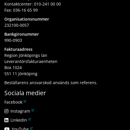
Kontaktcenter:
010-241 00 00
Fax: 036-16 65 99
Organisationsnummer
232100-0057
Bankgironummer
990-0903
Fakturaadress
Region Jönköpings län
Leverantörsfakturaenheten
Box 1024
551 11 Jönköping
Beställarens ansvarskod används som referens.
Sociala medier
L
Facebook
ä
L
Instagram
n
ä
L
LinkedIn
k
n
ä
t
L
YouTube
k