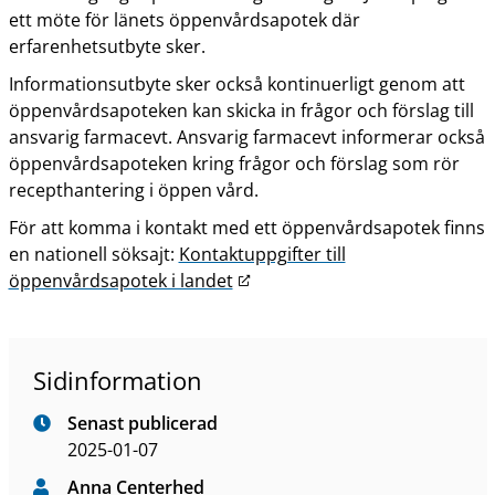
ett möte för länets öppenvårdsapotek där
erfarenhetsutbyte sker.
Informationsutbyte sker också kontinuerligt genom att
öppenvårdsapoteken kan skicka in frågor och förslag till
ansvarig farmacevt. Ansvarig farmacevt informerar också
öppenvårdsapoteken kring frågor och förslag som rör
recepthantering i öppen vård.
För att komma i kontakt med ett öppenvårdsapotek finns
en nationell söksajt:
Kontaktuppgifter till
L
öppenvårdsapotek i landet
ä
n
k
Sidinformation
t
i
Senast publicerad
l
2025-01-07
l
Anna Centerhed
a