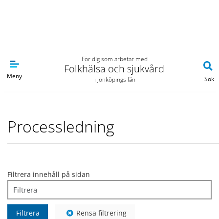
Navigera till sidans huvudinnehåll
För dig som arbetar med
Folkhälsa och sjukvård
Meny
Sök
i Jönköpings län
Processledning
Filtrera innehåll på sidan
Filtrera
Rensa filtrering