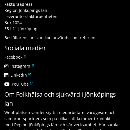
Fakturaadress
Region Jönköpings län
Leverantörsfakturaenheten
Box 1024
551 11 Jönköping
Beställarens ansvarskod används som referens.
Sociala medier
L
Facebook
ä
L
Instagram
n
ä
L
LinkedIn
k
n
ä
t
L
YouTube
k
n
i
ä
t
Om Folkhälsa och sjukvård i Jönköpings
k
l
n
i
t
l
län
k
l
i
a
t
l
l
n
Webbplatsen vänder sig till medarbetare, vårdgivare och
i
a
l
n
samarbetspartners som på olika sätt kommer i kontakt
l
n
a
a
med Region Jönköpings län och vår verksamhet. Här samlar
l
n
n
n