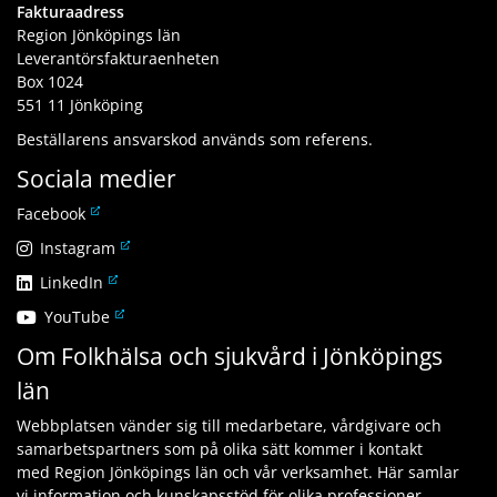
Fakturaadress
Region Jönköpings län
Leverantörsfakturaenheten
Box 1024
551 11 Jönköping
Beställarens ansvarskod används som referens.
Sociala medier
L
Facebook
ä
L
Instagram
n
ä
L
LinkedIn
k
n
ä
t
L
YouTube
k
n
i
ä
t
Om Folkhälsa och sjukvård i Jönköpings
k
l
n
i
t
l
län
k
l
i
a
t
l
l
n
Webbplatsen vänder sig till medarbetare, vårdgivare och
i
a
l
n
samarbetspartners som på olika sätt kommer i kontakt
l
n
a
a
med Region Jönköpings län och vår verksamhet. Här samlar
l
n
n
n
vi information och kunskapsstöd för olika professioner.