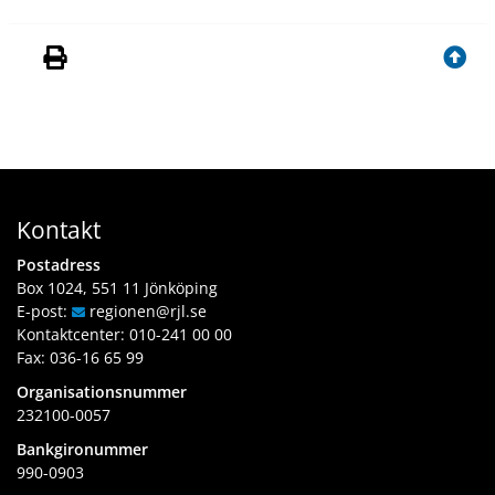
p
l
a
t
s
Kontakt
Postadress
Box 1024, 551 11 Jönköping
E-post:
regionen
@rjl
.se
Kontaktcenter:
010-241 00 00
Fax: 036-16 65 99
Organisationsnummer
232100-0057
Bankgironummer
990-0903