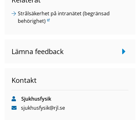
L
Strålsäkerhet på intranätet (begränsad
ä
behörighet)
n
k
t
Lämna feedback
i
l
l
a
Kontakt
n
n
a
Sjukhusfysik
n
sjukhusfysik
@rjl
.se
w
e
b
b