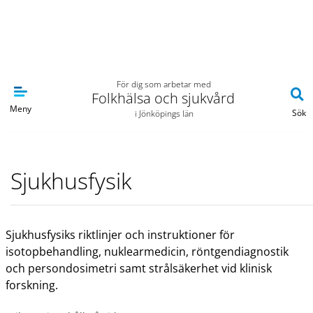
Navigera till sidans huvudinnehåll
För dig som arbetar med
Folkhälsa och sjukvård
Meny
Sök
i Jönköpings län
Sjukhusfysik
Sjukhusfysiks riktlinjer och instruktioner för
isotopbehandling, nuklearmedicin, röntgendiagnostik
och persondosimetri samt strålsäkerhet vid klinisk
forskning.