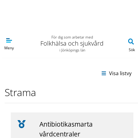
Navigera till sidans huvudinnehåll
För dig som arbetar med
Folkhälsa och sjukvård
Meny
Sök
i Jönköpings län
Strama
Antibiotikasmarta
vårdcentraler