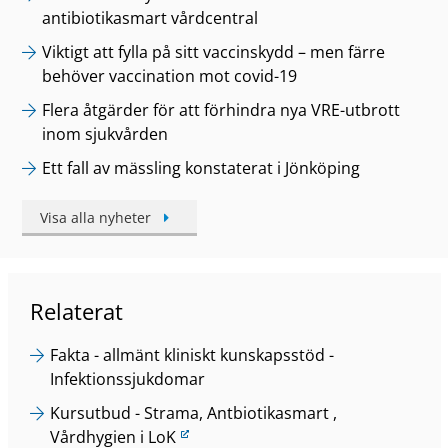
antibiotikasmart vårdcentral
Viktigt att fylla på sitt vaccinskydd – men färre
behöver vaccination mot covid-19
Flera åtgärder för att förhindra nya VRE-utbrott
inom sjukvården
Ett fall av mässling konstaterat i Jönköping
Visa alla nyheter
Relaterat
Fakta - allmänt kliniskt kunskapsstöd -
Infektionssjukdomar
L
Kursutbud - Strama, Antbiotikasmart ,
ä
Vårdhygien i LoK