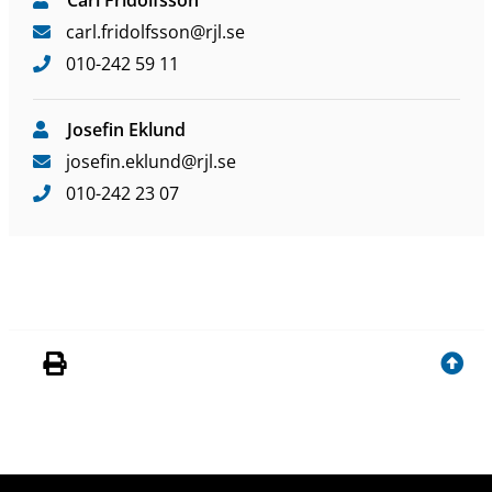
Carl Fridolfsson
p
s
carl
.fridolfsson
@rjl
.se
l
010-242 59 11
a
t
s
Josefin Eklund
josefin
.eklund
@rjl
.se
010-242 23 07