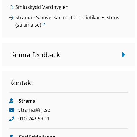
n
Smittskydd Vårdhygien
k
L
Strama - Samverkan mot antibiotikaresistens
t
ä
(strama.se)
i
n
l
k
l
t
a
Lämna feedback
i
n
l
n
l
a
a
n
Kontakt
n
w
n
e
a
b
Strama
n
b
strama
@rjl
.se
w
p
010-242 59 11
e
l
b
a
b
t