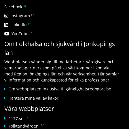
L
Facebook
ä
L
Instagram
n
ä
L
LinkedIn
k
n
ä
t
L
YouTube
k
n
i
ä
t
Om Folkhälsa och sjukvård i Jönköpings
k
l
n
i
t
l
län
k
l
i
a
t
l
l
n
Webbplatsen vänder sig till medarbetare, vårdgivare och
i
a
l
n
samarbetspartners som på olika sätt kommer i kontakt
l
n
a
a
med Region Jönköpings län och vår verksamhet. Här samlar
l
n
n
n
vi information och kunskapsstöd för olika professioner.
a
a
n
w
n
n
Om webbplatsen inklusive tillgänglighetsredogörelse
a
e
n
w
n
b
Hantera mina val av kakor
a
e
w
b
n
b
Våra webbplatser
e
p
w
b
b
l
e
L
p
1177.se
b
a
b
ä
l
L
Folktandvården
p
t