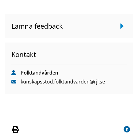
Lämna feedback
Kontakt
Folktandvården
kunskapsstod
.folktandvarden
@rjl
.se