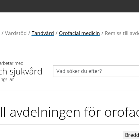
Vårdstöd
Tandvård
Orofacial medicin
Remiss till av
 arbetar med
ch sjukvård
ings län
ll avdelningen för orofa
Bredd