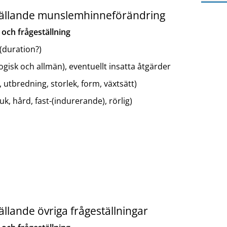
 gällande munslemhinneförändring
 och frågeställning
(duration?)
gisk och allmän), eventuellt insatta åtgärder
, utbredning, storlek, form, växtsätt)
k, hård, fast-(indurerande), rörlig)
gällande övriga frågeställningar