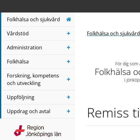
Navigera till sidans huvudinnehåll
Folkhälsa och sjukvård
Vårdstöd
Folkhälsa och sjukvård
Administration
Folkhälsa
För dig som
Folkhälsa o
Forskning, kompetens
i Jönköp
och utveckling
Uppföljning
Remiss ti
Uppdrag och avtal
Region Jönköpings län