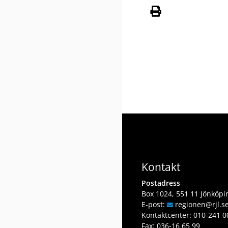
Kontakt
Postadress
Box 1024, 551 11 Jönköpi
E-post:
regionen
@rjl
.s
Kontaktcenter:
010-241 0
Fax: 036-16 65 99