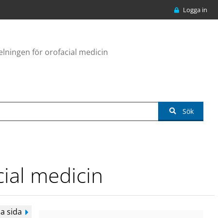
Logga in
delningen för orofacial medicin
Sök
cial medicin
a sida