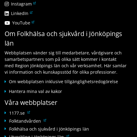
ä
L
Instagram
n
ä
L
LinkedIn
k
n
ä
t
L
YouTube
k
n
i
ä
t
Om Folkhälsa och sjukvård i Jönköpings
k
l
n
i
t
l
län
k
l
i
a
t
l
l
n
Webbplatsen vänder sig till medarbetare, vårdgivare och
i
a
l
n
samarbetspartners som på olika sätt kommer i kontakt
l
n
a
a
med Region Jönköpings län och vår verksamhet. Här samlar
l
n
n
n
vi information och kunskapsstöd för olika professioner.
a
a
n
w
n
n
Om webbplatsen inklusive tillgänglighetsredogörelse
a
e
n
w
n
b
Hantera mina val av kakor
a
e
w
b
n
b
Våra webbplatser
e
p
w
b
b
l
e
L
p
1177.se
b
a
b
ä
l
L
Folktandvården
p
t
b
n
a
ä
l
Folkhälsa och sjukvård i Jönköpings län
s
p
k
t
n
a
L
Utveckling i Jönköpings län