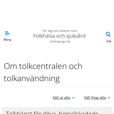
Navigera till sidans huvudinnehåll
För dig som arbetar med
Folkhälsa och sjukvård
Meny
Sök
i Jönköpings län
Om tolkcentralen och
tolkanvändning
Fäll ut alla
Fäll ihop alla
Tolktjänst för döva, hörselskadade