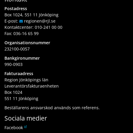
Postadress
Box 1024, 551 11 Jönköping
E-post:
regionen
@rjl
.se
Kontaktcenter:
010-241 00 00
Fax: 036-16 65 99
Organisationsnummer
232100-0057
Bankgironummer
990-0903
Fakturaadress
Region Jönköpings län
Leverantörsfakturaenheten
Box 1024
551 11 Jönköping
Beställarens ansvarskod används som referens.
Sociala medier
L
Facebook