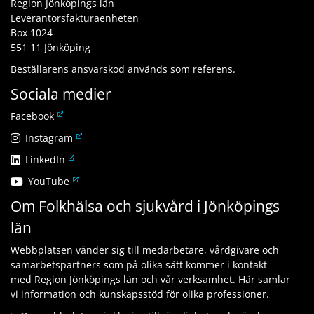
Region Jönköpings län
Leverantörsfakturaenheten
Box 1024
551 11 Jönköping
Beställarens ansvarskod används som referens.
Sociala medier
L
Facebook
ä
L
Instagram
n
ä
L
LinkedIn
k
n
ä
t
L
YouTube
k
n
i
ä
t
Om Folkhälsa och sjukvård i Jönköpings
k
l
n
i
t
l
län
k
l
i
a
t
l
l
n
Webbplatsen vänder sig till medarbetare, vårdgivare och
i
a
l
n
samarbetspartners som på olika sätt kommer i kontakt
l
n
a
a
med Region Jönköpings län och vår verksamhet. Här samlar
l
n
n
n
vi information och kunskapsstöd för olika professioner.
a
a
n
w
n
n