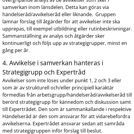
övergripande analys av de avvikelser som sker i
samverkan inom länsdelen. Detta kan göras via
händelseråd/avvikelseråd eller liknande.
Gruppen
lämnar förslag till åtgärder för att avvikelser inte ska
upprepas, till exempel utbildning eller rutinbeskrivningar.
Sammanställning av analys och åtgärder sker
kontinuerligt och följs upp av strategigrupper, minst en
gång per år.
4. Avvikelse i samverkan hanteras i
Strategigrupp och Expertråd
Avvikelser som inte löses under punkt 1, 2 och 3 eller
som är av strukturell och/eller principiell karaktär
förmedlas från arbetsgrupp/händelseråd/avvikelseråd till
berörd strategigrupp för kännedom och diskussion samt
till Expertrådet. Den som är sammankallande i respektive
Händelseråd är den som ansvarar för att vidarebefordra
avvikelserna. Expertrådet ansvarar sedan att samråda
med strategigruppen inför förslag till beslut.