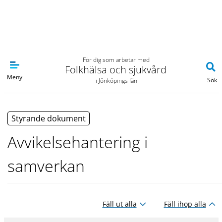
Navigera till sidans huvudinnehåll
För dig som arbetar med
Folkhälsa och sjukvård
Meny
Sök
i Jönköpings län
Styrande dokument
Avvikelsehantering i
samverkan
Fäll ut alla
Fäll ihop alla