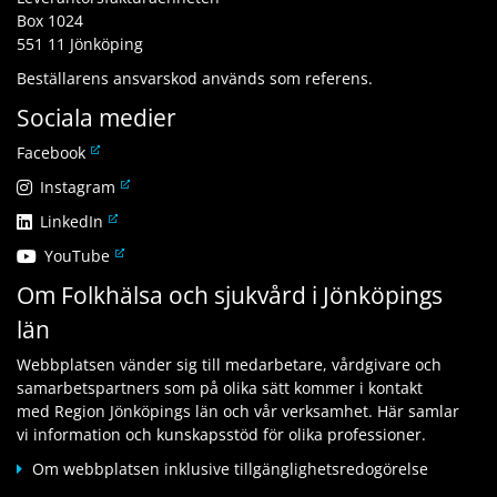
Box 1024
551 11 Jönköping
Beställarens ansvarskod används som referens.
Sociala medier
L
Facebook
ä
L
Instagram
n
ä
L
LinkedIn
k
n
ä
t
L
YouTube
k
n
i
ä
t
Om Folkhälsa och sjukvård i Jönköpings
k
l
n
i
t
l
län
k
l
i
a
t
l
l
n
Webbplatsen vänder sig till medarbetare, vårdgivare och
i
a
l
n
samarbetspartners som på olika sätt kommer i kontakt
l
n
a
a
med Region Jönköpings län och vår verksamhet. Här samlar
l
n
n
n
vi information och kunskapsstöd för olika professioner.
a
a
n
w
n
n
Om webbplatsen inklusive tillgänglighetsredogörelse
a
e
n
w