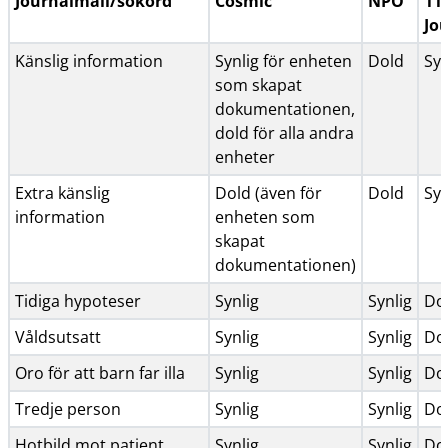
Journalmall/sökord
Cosmic
NPÖ
11
Jo
Känslig information
Synlig för enheten
Dold
Syn
som skapat
dokumentationen,
dold för alla andra
enheter
Extra känslig
Dold (även för
Dold
Syn
information
enheten som
skapat
dokumentationen)
Tidiga hypoteser
Synlig
Synlig
Do
Våldsutsatt
Synlig
Synlig
Do
Oro för att barn far illa
Synlig
Synlig
Do
Tredje person
Synlig
Synlig
Do
Hotbild mot patient
Synlig
Synlig
Do