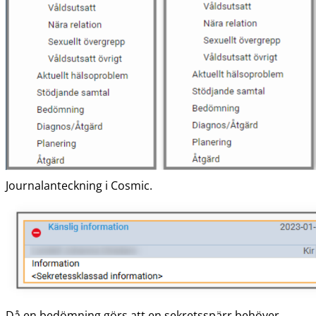
Journalanteckning i Cosmic.
Då en bedömning görs att en sekretsspärr behöver