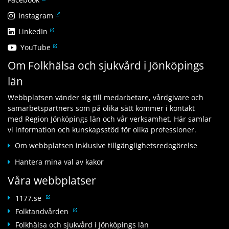
ä
L
Instagram
n
ä
L
LinkedIn
k
n
ä
t
L
YouTube
k
n
i
ä
t
Om Folkhälsa och sjukvård i Jönköpings
k
l
n
i
t
l
län
k
l
i
a
t
l
l
n
Webbplatsen vänder sig till medarbetare, vårdgivare och
i
a
l
n
samarbetspartners som på olika sätt kommer i kontakt
l
n
a
a
med Region Jönköpings län och vår verksamhet. Här samlar
l
n
n
n
vi information och kunskapsstöd för olika professioner.
a
a
n
w
n
n
Om webbplatsen inklusive tillgänglighetsredogörelse
a
e
n
w
n
b
Hantera mina val av kakor
a
e
w
b
n
b
Våra webbplatser
e
p
w
b
b
l
e
L
p
1177.se
b
a
b
ä
l
L
Folktandvården
p
t
b
n
a
ä
l
Folkhälsa och sjukvård i Jönköpings län
s