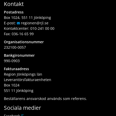
Kontakt
Postadress
Box 1024, 551 11 Jönköping
E-post:
regionen
@rjl
.se
Kontaktcenter:
010-241 00 00
Fax: 036-16 65 99
Organisationsnummer
232100-0057
Bankgironummer
990-0903
Fakturaadress
Region Jönköpings län
Leverantörsfakturaenheten
Box 1024
551 11 Jönköping
Beställarens ansvarskod används som referens.
Sociala medier
L
Facebook