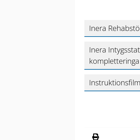
Inera Rehabstöd
Inera Intygsstati
kompletteringar
Instruktionsfil