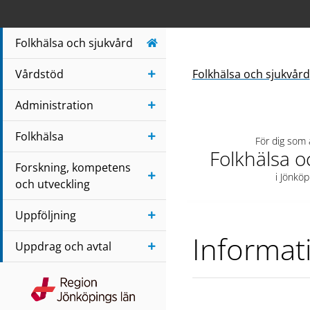
Navigera till sidans huvudinnehåll
Folkhälsa och sjukvård
Vårdstöd
Folkhälsa och sjukvård
Administration
Folkhälsa
För dig som
Folkhälsa o
Forskning, kompetens
i Jönköp
och utveckling
Uppföljning
Informat
Uppdrag och avtal
Region Jönköpings län