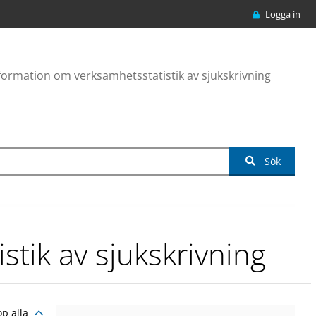
Logga in
formation om verksamhetsstatistik av sjukskrivning
Sök
tik av sjukskrivning
op alla