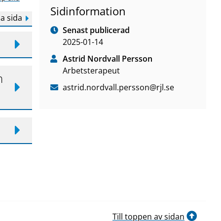
Sidinformation
a sida
Senast publicerad
2025-01-14
Astrid Nordvall Persson
Arbetsterapeut
h
astrid
.nordvall
.persson
@rjl
.se
Till toppen av sidan