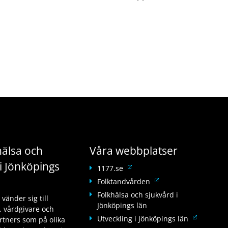
älsa och
Våra webbplatser
i Jönköpings
L
1177.se
ä
L
Folktandvården
n
ä
Folkhälsa och sjukvård i
änder sig till
k
n
Jönköpings län
 vårdgivare och
t
k
L
Utveckling i Jönköpings län
tners som på olika
i
t