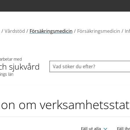
Vårdstöd
Försäkringsmedicin
Försäkringsmedicin
In
 arbetar med
ch sjukvård
ings län
ion om verksamhetsstatis
Fäll ut alla
Fäll ih