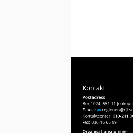
Kontakt
Postadress
Box 1024, 551 11 Jönköpi
E-post:
regionen
@rjl
.s
Kontaktcenter:
010-241 0
Fax: 036-16 65 99
Organisationsnummer