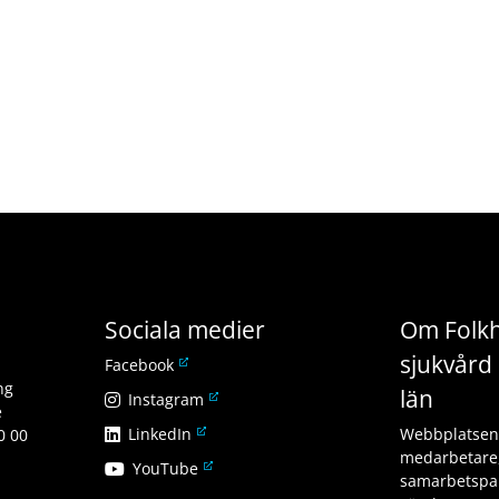
Sociala medier
Om Folkh
sjukvård 
L
Facebook
ä
ng
län
L
Instagram
n
e
ä
L
LinkedIn
k
Webbplatsen v
0 00
n
ä
t
medarbetare,
L
YouTube
k
n
i
samarbetspar
ä
t