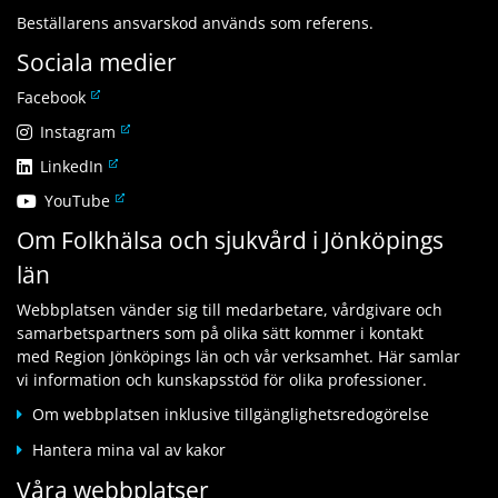
Beställarens ansvarskod används som referens.
Sociala medier
L
Facebook
ä
L
Instagram
n
ä
L
LinkedIn
k
n
ä
t
L
YouTube
k
n
i
ä
t
Om Folkhälsa och sjukvård i Jönköpings
k
l
n
i
t
l
län
k
l
i
a
t
l
l
n
Webbplatsen vänder sig till medarbetare, vårdgivare och
i
a
l
n
samarbetspartners som på olika sätt kommer i kontakt
l
n
a
a
med Region Jönköpings län och vår verksamhet. Här samlar
l
n
n
n
vi information och kunskapsstöd för olika professioner.
a
a
n
w
n
n
Om webbplatsen inklusive tillgänglighetsredogörelse
a
e
n
w
n
b
Hantera mina val av kakor
a
e
w
b
n
b
Våra webbplatser
e
p