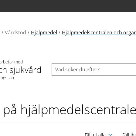
Vårdstöd
Hjälpmedel
Hjälpmedelscentralen och organ
 arbetar med
ch sjukvård
ings län
r på hjälpmedelscentral
Fäll ut alla
Fäll ih