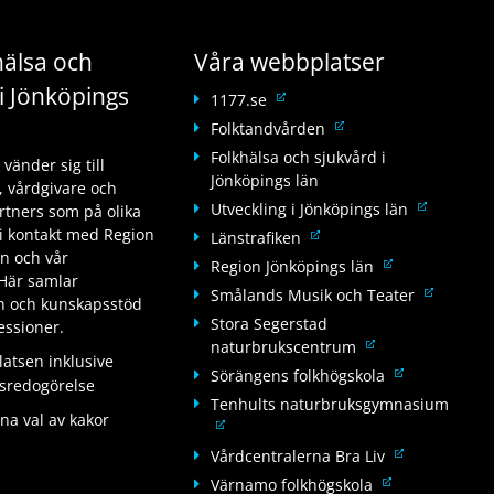
älsa och
Våra webbplatser
i Jönköpings
L
1177.se
ä
L
Folktandvården
n
ä
Folkhälsa och sjukvård i
änder sig till
k
n
Jönköpings län
 vårdgivare och
t
k
L
Utveckling i Jönköpings län
tners som på olika
i
t
ä
i kontakt med Region
L
Länstrafiken
l
i
n
än och vår
ä
l
L
Region Jönköpings län
l
k
Här samlar
n
a
ä
l
L
Smålands Musik och Teater
t
on och kunskapsstöd
k
n
n
a
ä
Stora Segerstad
i
fessioner.
t
n
k
n
n
L
naturbrukscentrum
l
i
a
t
n
tsen inklusive
k
ä
l
L
Sörängens folkhögskola
l
n
i
a
tsredogörelse
t
n
a
ä
l
w
Tenhults naturbruksgymnasium
l
n
i
k
n
na val av kakor
n
a
e
L
l
w
l
t
n
k
n
b
ä
a
e
L
Vårdcentralerna Bra Liv
l
i
a
t
n
b
n
n
b
ä
a
L
Värnamo folkhögskola
l
n
i
a
p