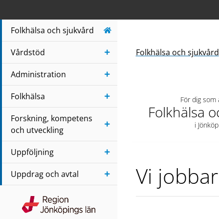
Navigera till sidans huvudinnehåll
Folkhälsa och sjukvård
Vårdstöd
Folkhälsa och sjukvård
Administration
Folkhälsa
För dig som
Folkhälsa o
Forskning, kompetens
i Jönköp
och utveckling
Uppföljning
Vi jobba
Uppdrag och avtal
Region Jönköpings län