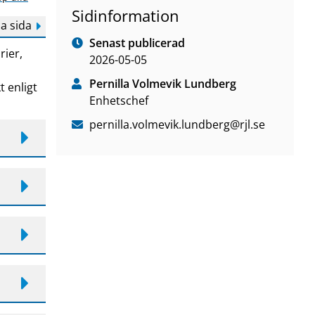
Sidinformation
a sida
Senast publicerad
rier,
2026-05-05
Pernilla Volmevik Lundberg
t enligt
Enhetschef
pernilla
.volmevik
.lundberg
@rjl
.se