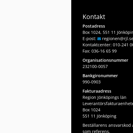
Kontakt
Postadress
Box 1024, 551 11 Jönköpi
E-post:
regionen
@rjl
.s
Kontaktcenter:
010-241 0
Fax: 036-16 65 99
Organisationsnummer
232100-0057
Bankgironummer
990-0903
Fakturaadress
Region Jönköpings län
Leverantörsfakturaenhet
Box 1024
551 11 Jönköping
Beställarens ansvarskod
som referens.