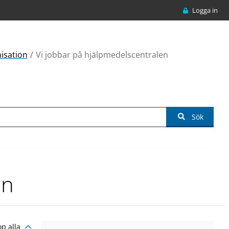
Logga in
isation
Vi jobbar på hjälpmedelscentralen
Sök
en
op alla