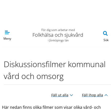
Navigera till sidans huvudinnehåll
För dig som arbetar med
Folkhälsa och sjukvård
Meny
Sök
i Jönköpings län
Diskussionsfilmer kommunal
vård och omsorg
Fäll ut alla
Fäll ihop alla
Här nedan finns olika filmer som visar olika vård- och