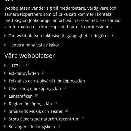
i
a
t
l
l
n
Webbplatsen vänder sig till medarbetare, vårdgivare och
i
a
l
n
samarbetspartners som på olika sätt kommer i kontakt
l
n
a
a
med Region Jönköpings län och vår verksamhet. Här samlar
l
n
n
n
vi information och kunskapsstöd för olika professioner.
a
a
n
w
n
n
Om webbplatsen inklusive tillgänglighetsredogörelse
a
e
n
w
n
b
Hantera mina val av kakor
a
e
w
b
n
b
Våra webbplatser
e
p
w
b
b
l
e
L
p
1177.se
b
a
b
ä
l
L
Folktandvården
p
t
b
n
a
ä
l
Folkhälsa och sjukvård i Jönköpings län
s
p
k
t
n
a
L
Utveckling i Jönköpings län
l
t
s
k
t
ä
L
a
Länstrafiken
i
t
s
n
ä
t
l
L
Region Jönköpings län
i
k
n
s
l
ä
l
L
Smålands Musik och Teater
t
k
a
n
l
ä
L
Stora Segerstad naturbrukscentrum
i
t
n
k
a
n
ä
l
L
Sörängens folkhögskola
i
n
t
n
k
n