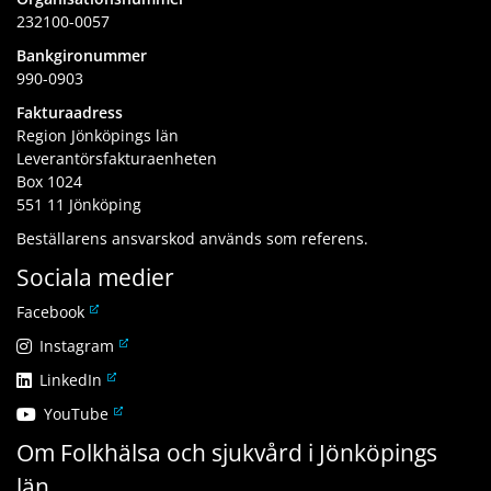
232100-0057
Bankgironummer
990-0903
Fakturaadress
Region Jönköpings län
Leverantörsfakturaenheten
Box 1024
551 11 Jönköping
Beställarens ansvarskod används som referens.
Sociala medier
L
Facebook
ä
L
Instagram
n
ä
L
LinkedIn
k
n
ä
t
L
YouTube
k
n
i
ä
t
Om Folkhälsa och sjukvård i Jönköpings
k
l
n
i
t
l
län
k
l