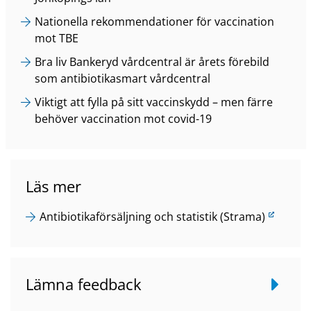
Nationella rekommendationer för vaccination
mot TBE
Bra liv Bankeryd vårdcentral är årets förebild
som antibiotikasmart vårdcentral
Viktigt att fylla på sitt vaccinskydd – men färre
behöver vaccination mot covid-19
Läs mer
L
Antibiotikaförsäljning och statistik (Strama)
ä
n
k
Lämna feedback
t
i