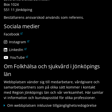
Box 1024
551 11 Jönköping
Beställarens ansvarskod används som referens.
Sociala medier
L
Facebook
ä
L
Instagram
n
ä
L
LinkedIn
k
n
ä
t
L
YouTube
k
n
i
ä
t
Om Folkhälsa och sjukvård i Jönköpings
k
l
n
i
t
l
län
k
l
i
a
t
l
l
n
Webbplatsen vänder sig till medarbetare, vårdgivare och
i
a
l
n
samarbetspartners som på olika sätt kommer i kontakt
l
n
a
a
med Region Jönköpings län och vår verksamhet. Här samlar
l
n
n
n
vi information och kunskapsstöd för olika professioner.
a
a
n
w
n
n
Om webbplatsen inklusive tillgänglighetsredogörelse
a
e
n
w