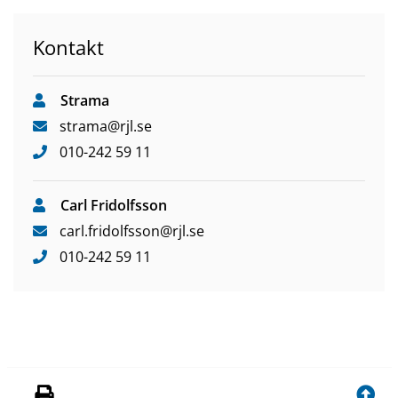
l
l
Kontakt
a
n
n
Strama
a
strama
@rjl
.se
n
010-242 59 11
w
e
b
Carl Fridolfsson
b
carl
.fridolfsson
@rjl
.se
p
010-242 59 11
l
a
t
s