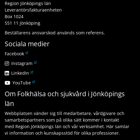
Region Jönköpings län
Leverantörsfakturaenheten
Box 1024
551 11 Jönköping
Beställarens ansvarskod används som referens.
Sociala medier
L
Facebook
ä
L
Instagram
n
ä
L
LinkedIn
k
n
ä
t
L
YouTube
k
n
i
ä
t
Om Folkhälsa och sjukvård i Jönköpings
k
l
n
i
t
l
län
k
l
i
a
t
l
l
n
Webbplatsen vänder sig till medarbetare, vårdgivare och
i
a
l
n
samarbetspartners som på olika sätt kommer i kontakt
l
n
a
a
med Region Jönköpings län och vår verksamhet. Här samlar
l
n
n
n
vi information och kunskapsstöd för olika professioner.
a
a
n
w