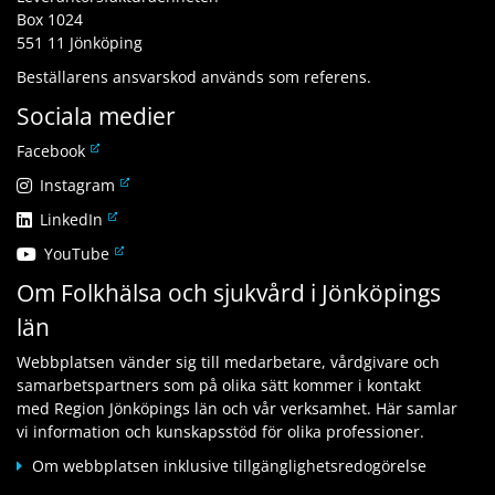
Box 1024
551 11 Jönköping
Beställarens ansvarskod används som referens.
Sociala medier
L
Facebook
ä
L
Instagram
n
ä
L
LinkedIn
k
n
ä
t
L
YouTube
k
n
i
ä
t
Om Folkhälsa och sjukvård i Jönköpings
k
l
n
i
t
l
län
k
l
i
a
t
l
l
n
Webbplatsen vänder sig till medarbetare, vårdgivare och
i
a
l
n
samarbetspartners som på olika sätt kommer i kontakt
l
n
a
a
med Region Jönköpings län och vår verksamhet. Här samlar
l
n
n
n
vi information och kunskapsstöd för olika professioner.
a
a
n
w
n
n
Om webbplatsen inklusive tillgänglighetsredogörelse
a
e
n
w