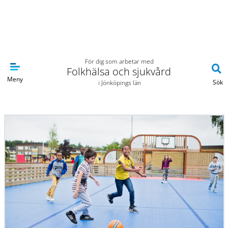
Navigera till sidans huvudinnehåll
För dig som arbetar med
Folkhälsa och sjukvård
Meny
Sök
i Jönköpings län