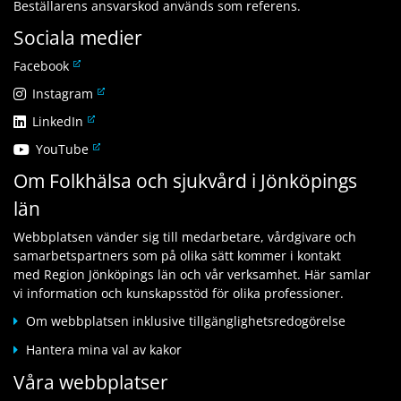
Beställarens ansvarskod används som referens.
Sociala medier
L
Facebook
ä
L
Instagram
n
ä
L
LinkedIn
k
n
ä
t
L
YouTube
k
n
i
ä
t
Om Folkhälsa och sjukvård i Jönköpings
k
l
n
i
t
l
län
k
l
i
a
t
l
l
n
Webbplatsen vänder sig till medarbetare, vårdgivare och
i
a
l
n
samarbetspartners som på olika sätt kommer i kontakt
l
n
a
a
med Region Jönköpings län och vår verksamhet. Här samlar
l
n
n
n
vi information och kunskapsstöd för olika professioner.
a
a
n
w
n
n
Om webbplatsen inklusive tillgänglighetsredogörelse
a
e
n
w
n
b
Hantera mina val av kakor
a
e
w
b
n
b
Våra webbplatser
e
p
w
b