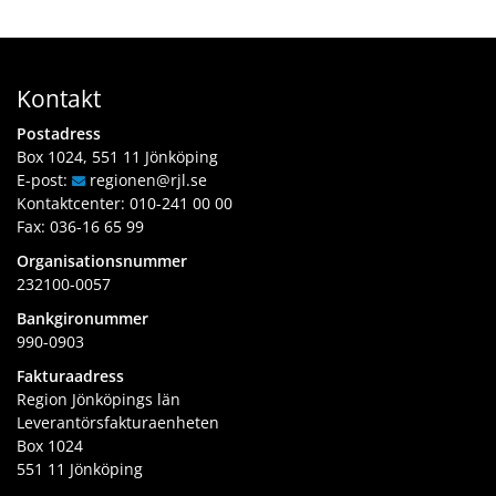
w
b
a
a
b
l
e
p
t
n
b
a
b
l
s
w
p
t
b
a
e
Kontakt
l
s
p
t
b
a
Postadress
l
s
b
t
Box 1024, 551 11 Jönköping
a
p
s
E-post:
regionen
@rjl
.se
t
l
Kontaktcenter:
010-241 00 00
s
a
Fax: 036-16 65 99
t
Organisationsnummer
s
232100-0057
Bankgironummer
990-0903
Fakturaadress
Region Jönköpings län
Leverantörsfakturaenheten
Box 1024
551 11 Jönköping