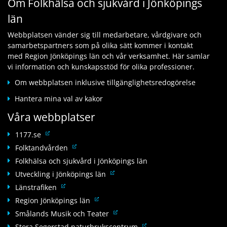
Om Folkhälsa och sjukvård i Jönköpings
k
l
n
i
t
l
län
k
l
i
a
t
l
l
n
Webbplatsen vänder sig till medarbetare, vårdgivare och
i
a
l
n
samarbetspartners som på olika sätt kommer i kontakt
l
n
a
a
med Region Jönköpings län och vår verksamhet. Här samlar
l
n
n
n
vi information och kunskapsstöd för olika professioner.
a
a
n
w
n
n
Om webbplatsen inklusive tillgänglighetsredogörelse
a
e
n
w
n
b
Hantera mina val av kakor
a
e
w
b
n
b
Våra webbplatser
e
p
w
b
b
l
e
L
p
1177.se
b
a
b
ä
l
L
Folktandvården
p
t
b
n
a
ä
l
Folkhälsa och sjukvård i Jönköpings län
s
p
k
t
n
a
L
Utveckling i Jönköpings län
l
t
s
k
t
ä
L
a
Länstrafiken
i
t
s
n
ä
t
l
L
Region Jönköpings län
i
k
n
s
l
ä
l
L
Smålands Musik och Teater
t
k
a
n
l
ä
L
Stora Segerstad naturbrukscentrum
i