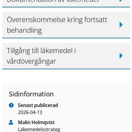
n
n
a
Överenskommelse kring fortsatt
n
behandling
w
e
b
Tillgång till läkemedel i
b
p
vårdövergångar
l
a
t
s
Sidinformation
Senast publicerad
2026-04-13
Malin Holmqvist
Läkemedelsstrateg