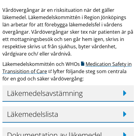
Vårdövergångar är en risksituation när det gäller
läkemedel. Läkemedelskommittén i Region Jönköpings
län arbetar för att förebygga läkemedelsfel i vårdens
övergångar. Vårdövergångar sker tex när patienten är på
ett mottagningsbesök och sen går hem igen, skrivs in
respektive skrivs ut från sjukhus, byter vårdenhet,
vårdgivare och/ eller vårdnivå.
Läkemedelskommittén och WHOs
Medication Safety in
L
Transisition of Care
lyfter följande steg som centrala
ä
för en god och säker vårdövergång:
n
Läkemedelsavstämning
k
t
i
Läkemedelslista
l
l
a
Dokumentation av läkemedel