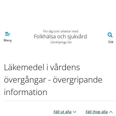
Navigera till sidans huvudinnehåll
För dig som arbetar med
Folkhälsa och sjukvård
Meny
Sök
i Jönköpings län
Läkemedel i vårdens
övergångar - övergripande
information
Fäll ut alla
Fäll ihop alla