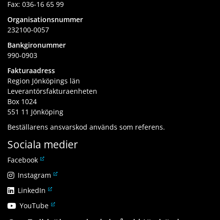
Fax: 036-16 65 99
Organisationsnummer
232100-0057
Bankgironummer
990-0903
Fakturaadress
Region Jönköpings län
Leverantörsfakturaenheten
Box 1024
551 11 Jönköping
Beställarens ansvarskod används som referens.
Sociala medier
L
Facebook
ä
L
Instagram
n
ä
L
LinkedIn
k
n
ä
t
L
YouTube
k
n
i
ä
t