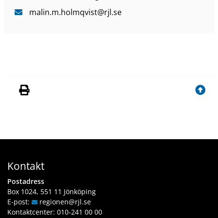
malin
.m
.holmqvist
@rjl
.se
Kontakt
Postadress
Box 1024, 551 11 Jönköping
E-post:
regionen
@rjl
.se
Kontaktcenter:
010-241 00 00